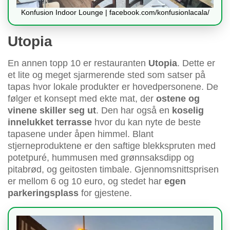
Konfusion Indoor Lounge | facebook.com/konfusionlacala/
Utopia
En annen topp 10 er restauranten
Utopia
. Dette er
et lite og meget sjarmerende sted som satser på
tapas hvor lokale produkter er hovedpersonene. De
følger et konsept med ekte mat, der
ostene og
vinene skiller seg ut
. Den har også en
koselig
innelukket terrasse
hvor du kan nyte de beste
tapasene under åpen himmel. Blant
stjerneproduktene er den saftige blekkspruten med
potetpuré, hummusen med grønnsaksdipp og
pitabrød, og geitosten timbale. Gjennomsnittsprisen
er mellom 6 og 10 euro, og stedet har
egen
parkeringsplass
for gjestene.