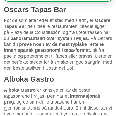
Oscars Tapas Bar
For de som leter etter et sted med sjarm, er
Oscars
Tapas Bar
den ideelle restauranten. Stedet ligger
på Plaza de la Constitución, og fra uteterrassen har
du
panoramautsikt over kysten i Mijas
. På Oscars
kan du
prøve noen av de mest typiske rettene
innen spansk gastronomi i tapa-format
, alt fra
paella og potetomelett til fabes eller bravas. Dette er
det perfekte stedet for å smake en god sangría, med
den beste utsikten i Costa del Sol.
Alboka Gastro
Alboka Gastro
er kanskje en av de beste
tapasbarene i Mijas. Den har et
internasjonalt
preg
, og de smakfulle tapasene har en
gjennomsnittspris på rundt 4 euro. Blant disse kan vi
evne marinert laksebrosjett i yuzu- og teriyakisaus,