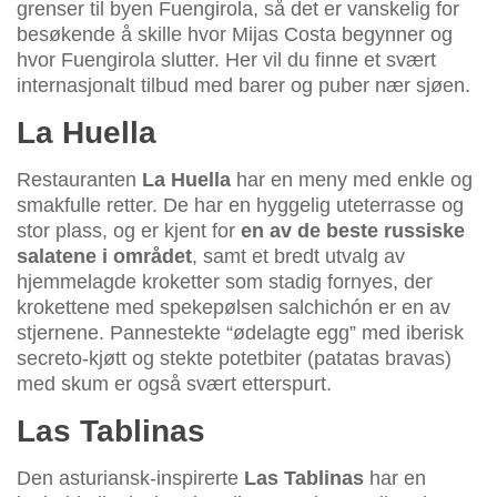
grenser til byen Fuengirola, så det er vanskelig for
besøkende å skille hvor Mijas Costa begynner og
hvor Fuengirola slutter. Her vil du finne et svært
internasjonalt tilbud med barer og puber nær sjøen.
La Huella
Restauranten
La Huella
har en meny med enkle og
smakfulle retter. De har en hyggelig uteterrasse og
stor plass, og er kjent for
en av de beste russiske
salatene i området
, samt et bredt utvalg av
hjemmelagde kroketter som stadig fornyes, der
krokettene med spekepølsen salchichón er en av
stjernene. Pannestekte “ødelagte egg” med iberisk
secreto-kjøtt og stekte potetbiter (patatas bravas)
med skum er også svært etterspurt.
Las Tablinas
Den asturiansk-inspirerte
Las Tablinas
har en