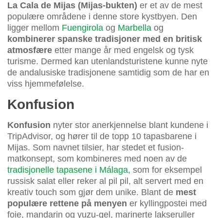
La Cala de Mijas (Mijas-bukten)
er et av de mest
populære områdene i denne store kystbyen. Den
ligger mellom
Fuengirola
og
Marbella
og
kombinerer spanske tradisjoner med en britisk
atmosfære
etter mange år med engelsk og tysk
turisme. Dermed kan utenlandsturistene kunne nyte
de andalusiske tradisjonene samtidig som de har en
viss hjemmefølelse.
Konfusion
Konfusion
nyter stor anerkjennelse blant kundene i
TripAdvisor, og hører til de topp 10 tapasbarene i
Mijas. Som navnet tilsier, har stedet et fusion-
matkonsept, som kombineres med noen av de
tradisjonelle tapasene i Málaga
, som for eksempel
russisk salat eller reker al pil pil, alt servert med en
kreativ touch som gjør dem unike. Blant de
mest
populære rettene på menyen
er kyllingpostei med
foie, mandarin og yuzu-gel, marinerte lakseruller