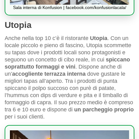
Sala interna di Konfusion | facebook.com/konfusionlacala/
Utopia
Anche nella top 10 c’è il ristorante
Utopia
. Con un
locale piccolo e pieno di fascino, Utopia scommette
su tapas dove i prodotti locali sono protagonisti e
seguono un concetto di cibo reale, in cui
spiccano
soprattutto formaggi e vini
. Dispone anche di
un’
accogliente terrazza interna
dove gustare le
migliori tapas all’aperto. Tra i prodotti di punta
spiccano il polpo succoso con purè di patate,
l’hummus con dips di verdure e pita e il timballo di
formaggio di capra. Il suo prezzo medio è compreso
tra 6 e 10 euro e dispone di
un parcheggio proprio
per i suoi clienti.