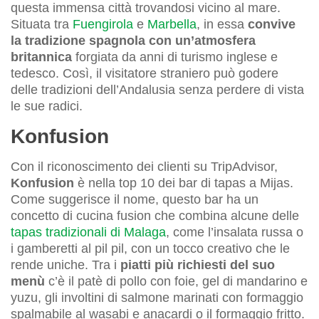
questa immensa città trovandosi vicino al mare.
Situata tra
Fuengirola
e
Marbella
, in essa
convive
la tradizione spagnola con un’atmosfera
britannica
forgiata da anni di turismo inglese e
tedesco. Così, il visitatore straniero può godere
delle tradizioni dell’Andalusia senza perdere di vista
le sue radici.
Konfusion
Con il riconoscimento dei clienti su TripAdvisor,
Konfusion
è nella top 10 dei bar di tapas a Mijas.
Come suggerisce il nome, questo bar ha un
concetto di cucina fusion che combina alcune delle
tapas tradizionali di Malaga
, come l’insalata russa o
i gamberetti al pil pil, con un tocco creativo che le
rende uniche. Tra i
piatti più richiesti del suo
menù
c’è il patè di pollo con foie, gel di mandarino e
yuzu, gli involtini di salmone marinati con formaggio
spalmabile al wasabi e anacardi o il formaggio fritto.