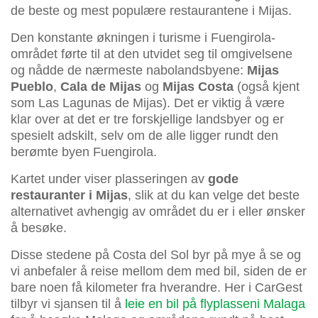
de beste og mest populære restaurantene i Mijas.
Den konstante økningen i turisme i Fuengirola-
området førte til at den utvidet seg til omgivelsene
og nådde de nærmeste nabolandsbyene:
Mijas
Pueblo
,
Cala de Mijas
og
Mijas Costa
(også kjent
som Las Lagunas de Mijas). Det er viktig å være
klar over at det er tre forskjellige landsbyer og er
spesielt adskilt, selv om de alle ligger rundt den
berømte byen Fuengirola.
Kartet under viser plasseringen av
gode
restauranter i Mijas
, slik at du kan velge det beste
alternativet avhengig av området du er i eller ønsker
å besøke.
Disse stedene på Costa del Sol byr på mye å se og
vi anbefaler å reise mellom dem med bil, siden de er
bare noen få kilometer fra hverandre. Her i CarGest
tilbyr vi sjansen til å
leie en bil på flyplasseni Malaga