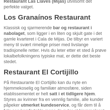
Restaurant Las Llaves (Mijas)
utvilsomt det
perfekte valget.
Los Granaínos Restaurant
Klassisk og sjarmerende
bar og restaurant i
nabolaget
, som ligger i en liten og skjult gate i det
gamle kvarteret i Cala de Mijas. De tilbyr en variert
meny til svært rimelige priser med livslange
tradisjonelle retter. Hvis du leter etter et sted å prøve
lokalbefolkningens typiske mat, er dette det beste
stedet.
Restaurant El Cortijillo
På Restaurante El Cortijillo kan du nyte en
hjemmekoselig og familiær atmosfære, siden
etablissementet er helt
satt i et tidligere hjem
.
Styres av kvinner fra en vennlig familie, alle kunder
påpeker
utmerket kundeservice
, og får dem til å