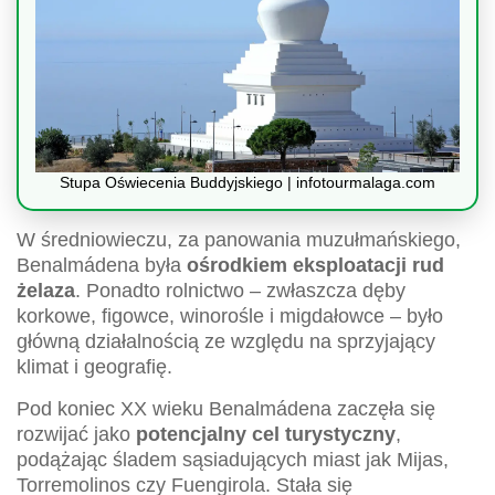
Stupa Oświecenia Buddyjskiego | infotourmalaga.com
W średniowieczu, za panowania muzułmańskiego,
Benalmádena była
ośrodkiem eksploatacji rud
żelaza
. Ponadto rolnictwo – zwłaszcza dęby
korkowe, figowce, winorośle i migdałowce – było
główną działalnością ze względu na sprzyjający
klimat i geografię.
Pod koniec XX wieku Benalmádena zaczęła się
rozwijać jako
potencjalny cel turystyczny
,
podążając śladem sąsiadujących miast jak Mijas,
Torremolinos czy Fuengirola. Stała się