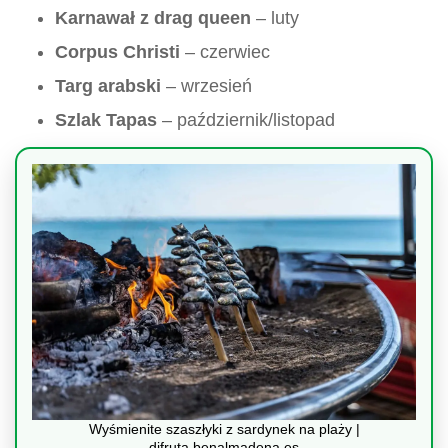
Karnawał z drag queen
– luty
Corpus Christi
– czerwiec
Targ arabski
– wrzesień
Szlak Tapas
– październik/listopad
Wyśmienite szaszłyki z sardynek na plaży |
difruta.benalmadena.es