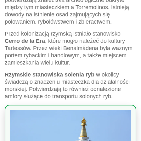
potwierdzają znaleziska archeologiczne odkryte
między tym miasteczkiem a Torremolinos. Istnieją
dowody na istnienie osad zajmujących się
polowaniem, rybołówstwem i zbieractwem.
Przed kolonizacją rzymską istniało stanowisko
Cerro de la Era
, które mogło należeć do kultury
Tartessów. Przez wieki Benalmádena była ważnym
portem rybackim i handlowym, a także miejscem
zamieszkania wielu kultur.
Rzymskie stanowiska solenia ryb
w okolicy
świadczą o znaczeniu miasteczka dla działalności
morskiej. Potwierdzają to również odnalezione
amfory służące do transportu solonych ryb.