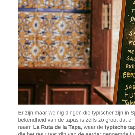
Er zijn maar weinig dingen die typischer zijn in 
bekendheid van de tapas is zelfs zo groot dat er
naam
La Ruta de la Tapa
, waar de
typische ta
die het resultaat zijn van de eerder genoemde fu