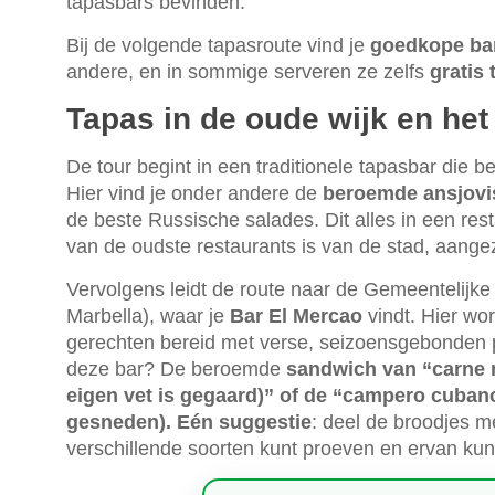
tapasbars bevinden.
Bij de volgende tapasroute vind je
goedkope bar
andere, en in sommige serveren ze zelfs
gratis 
Tapas in de oude wijk en he
De tour begint in een traditionele tapasbar die b
Hier vind je onder andere de
beroemde ansjovi
de beste Russische salades. Dit alles in een rest
van de oudste restaurants is van de stad, aange
Vervolgens leidt de route naar de Gemeentelijk
Marbella), waar je
Bar El Mercao
vindt. Hier wo
gerechten bereid met verse, seizoensgebonden p
deze bar? De beroemde
sandwich van “carne 
eigen vet is gegaard)” of de “campero cubano
gesneden). Eén suggestie
: deel de broodjes me
verschillende soorten kunt proeven en ervan kun