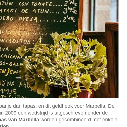
Spanje dan tapas, en dit geldt ook voor Marbella. De
 in 2009 een wedstrijd is uitgeschreven onder de
pas van Marbella
worden gecombineerd met enkele
sion.