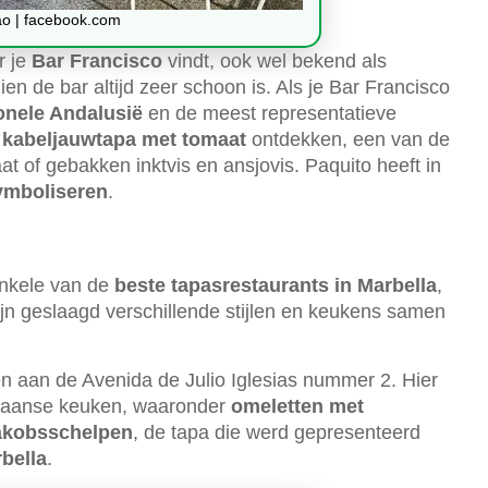
ao | facebook.com
r je
Bar Francisco
vindt, ook wel bekend als
ien de bar altijd zeer schoon is. Als je Bar Francisco
ionele Andalusië
en de meest representatieve
e
kabeljauwtapa met tomaat
ontdekken, een van de
t of gebakken inktvis en ansjovis. Paquito heeft in
ymboliseren
.
nkele van de
beste tapasrestaurants in Marbella
,
zijn geslaagd verschillende stijlen en keukens samen
en aan de Avenida de Julio Iglesias nummer 2. Hier
rraanse keuken, waaronder
omeletten met
-jakobsschelpen
, de tapa die werd gepresenteerd
rbella
.