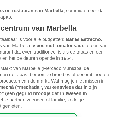
s en restaurants in Marbella
, sommige meer dan
tapas
.
t centrum van Marbella
etaalbaar is voor alle budgetten:
Bar El Estrecho
.
s
van Marbella,
vlees met tomatensaus
of een van
aurant dat even traditioneel is als de tapas en een
zien het de deuren opende in 1954.
e Markt van Marbella (Mercado Municipal de
rden de tapas, beroemde broodjes of gecombineerde
roducten van de markt. Wat mag je niet missen in
mechá (“mechada”, varkensvlees dat in zijn
” (een gegrild broodje dat in tweeën in
t je partner, vrienden of familie, zodat je
t genieten.