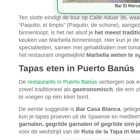
Bar El Merc
Ten slotte eindigt de tour op Calle Aduar 36, waa
“Paquito, el limpio” (Paquito, de schone), aangez
binnenloopt, is het net alsof je
het meest tradit
keuken van Marbella binnenloopt. Hier kun je d
specialiteiten, samen met gehaktballen met tomaa
het restaurant ongetwijfeld
Marbella weten te s
Tapas eten in Puerto Banús
De
restaurants in Puerto Banús
verbergen ook e
zowel traditioneel als
gastronomisch
, die erin 
te voegen op één klein bord.
De eerste suggestie is
Bar Casa Blanca
, geleg
kun je tapas proeven uit de Spaanse en medite
garnalen, gegrilde garnalen of gegrilde sint
voor de wedstrijd van de
Ruta de la Tapa in Ma