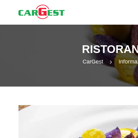
RISTORAN
CarGest
Informaz