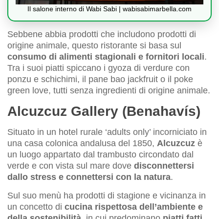
Il salone interno di Wabi Sabi | wabisabimarbella.com
Sebbene abbia prodotti che includono prodotti di
origine animale, questo ristorante si basa sul
consumo di alimenti stagionali e fornitori locali
.
Tra i suoi piatti spiccano i gyoza di verdure con
ponzu e schichimi, il pane bao jackfruit o il poke
green love, tutti senza ingredienti di origine animale.
Alcuzcuz Gallery (Benahavís)
Situato in un hotel rurale ‘adults only’ incorniciato in
una casa colonica andalusa del 1850,
Alcuzcuz
è
un luogo appartato dal trambusto circondato dal
verde e con vista sul mare dove
disconnettersi
dallo stress e connettersi con la natura
.
Sul suo menù ha prodotti di stagione e vicinanza in
un concetto di
cucina rispettosa dell’ambiente e
della sostenibilità
, in cui predominano
piatti fatti