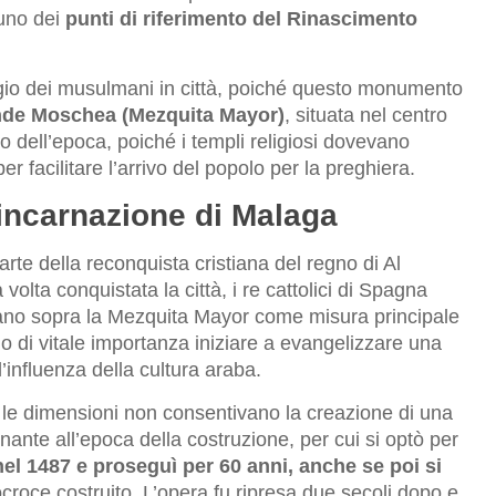
 uno dei
punti di riferimento del Rinascimento
ggio dei musulmani in città, poiché questo monumento
rande Moschea (Mezquita Mayor)
, situata nel centro
no dell’epoca, poiché i templi religiosi dovevano
per facilitare l’arrivo del popolo per la preghiera.
’incarnazione di Malaga
rte della reconquista cristiana del regno di Al
olta conquistata la città, i re cattolici di Spagna
tiano sopra la Mezquita Mayor come misura principale
o di vitale importanza iniziare a evangelizzare una
’influenza della cultura araba.
 le dimensioni non consentivano la creazione di una
inante all’epoca della costruzione, per cui si optò per
nel 1487 e proseguì per 60 anni, anche se poi si
croce costruito. L’opera fu ripresa due secoli dopo e