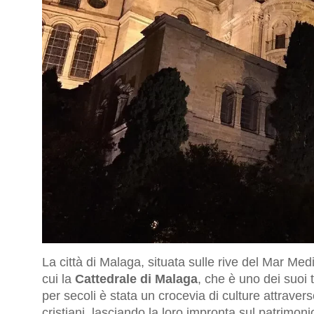
La città di Malaga, situata sulle rive del Mar Medi
cui la
Cattedrale di Malaga
, che è uno dei suoi 
per secoli è stata un crocevia di culture attravers
cristiani, lasciando la loro impronta sul patrimonio