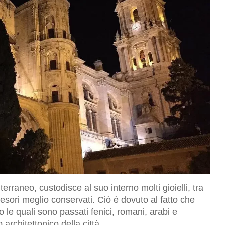
terraneo, custodisce al suo interno molti gioielli, tra
tesori meglio conservati. Ciò è dovuto al fatto che
o le quali sono passati fenici, romani, arabi e
 architettonico della città.