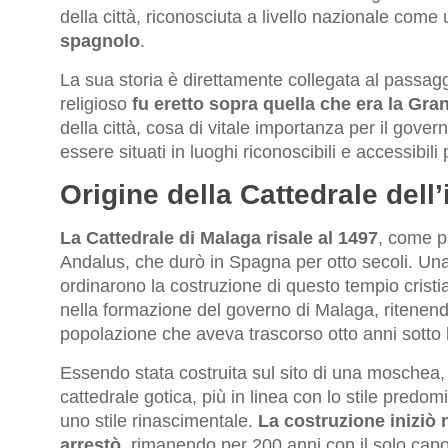
della città, riconosciuta a livello nazionale come
spagnolo
.
La sua storia è direttamente collegata al passa
religioso
fu eretto sopra quella che era la G
della città, cosa di vitale importanza per il gover
essere situati in luoghi riconoscibili e accessibili 
Origine della Cattedrale dell
La Cattedrale di Malaga risale al 1497
, come pa
Andalus, che durò in Spagna per otto secoli. Una v
ordinarono la costruzione di questo tempio cris
nella formazione del governo di Malaga, ritenend
popolazione che aveva trascorso otto anni sotto l
Essendo stata costruita sul sito di una moschea,
cattedrale gotica, più in linea con lo stile predom
uno stile rinascimentale.
La costruzione iniziò 
arrestò
, rimanendo per 200 anni con il solo capo