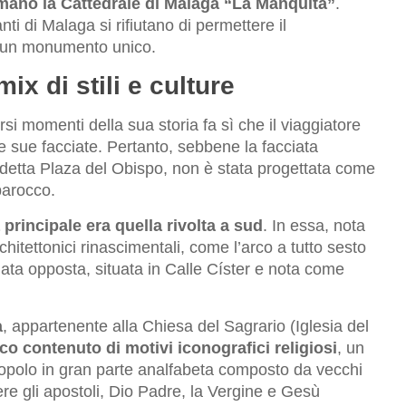
amano la Cattedrale di Malaga “La Manquita”
.
ti di Malaga si rifiutano di permettere il
e un monumento unico.
ix di stili e culture
si momenti della sua storia fa sì che il viaggiatore
ulle sue facciate. Pertanto, sebbene la facciata
siddetta Plaza del Obispo, non è stata progettata come
barocco.
principale era quella rivolta a sud
. In essa, nota
hitettonici rinascimentali, come l’arco a tutto sesto
ciata opposta, situata in Calle Císter e nota come
a
, appartenente alla Chiesa del Sagrario (Iglesia del
cco contenuto di motivi iconografici religiosi
, un
polo in gran parte analfabeta composto da vecchi
ere gli apostoli, Dio Padre, la Vergine e Gesù