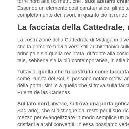
torre nord alta 85 metri, che i
suoi abitanti chi
Essendo un elemento così caratteristico, gli abitan
completamento dei lavori, in quanto ciò la rend
La facciata della Cattedrale, m
La costruzione della Cattedrale di Malaga in diver
che la percorre trovi diversi stili architettonici s
principale sia quella recintata, di fronte alla co
tale, sebbene sia la più contemporanea, in stile 
Tuttavia,
quella che fu costruita come facciata 
come Puerta del Sol, si possono notare motivi arc
della porta, simile a quello che si trova sulla fac
Puerta de las Cadenas.
Sul lato nord
, invece,
si trova una porta gotic
Sagrario), che si distingue dal resto per il suo
ri
mezzo per evangelizzare in modo semplice un po
cristiani e arabi convertiti. In essa possiamo ved