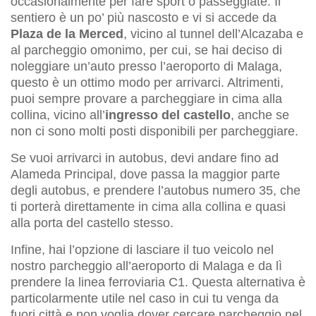
occasionalmente per fare sport o passeggiate. Il
sentiero è un po’ più nascosto e vi si accede da
Plaza de la Merced
, vicino al tunnel dell’Alcazaba e
al parcheggio omonimo, per cui, se hai deciso di
noleggiare un’auto presso l’aeroporto di Malaga,
questo è un ottimo modo per arrivarci. Altrimenti,
puoi sempre provare a parcheggiare in cima alla
collina, vicino all’
ingresso del castello
, anche se
non ci sono molti posti disponibili per parcheggiare.
Se vuoi arrivarci in autobus, devi andare fino ad
Alameda Principal, dove passa la maggior parte
degli autobus, e prendere l’autobus numero 35, che
ti porterà direttamente in cima alla collina e quasi
alla porta del castello stesso.
Infine, hai l’opzione di lasciare il tuo veicolo nel
nostro parcheggio all’aeroporto di Malaga e da lì
prendere la linea ferroviaria C1. Questa alternativa è
particolarmente utile nel caso in cui tu venga da
fuori città e non voglia dover cercare parcheggio nel