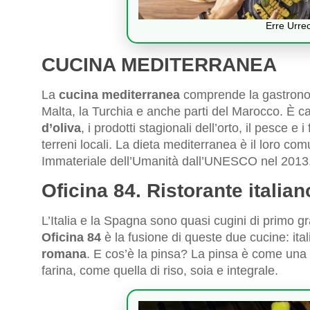
Erre Urre
CUCINA MEDITERRANEA
La
cucina mediterranea
comprende la gastronomi
Malta, la Turchia e anche parti del Marocco. È car
d’oliva
, i prodotti stagionali dell’orto, il pesce e i
terreni locali. La dieta mediterranea è il loro c
Immateriale dell’Umanità dall’UNESCO nel 2013
Oficina 84. Ristorante italian
L’Italia e la Spagna sono quasi cugini di primo g
Oficina 84
è la fusione di queste due cucine: it
romana
. E cos’è la pinsa? La pinsa è come una p
farina, come quella di riso, soia e integrale.