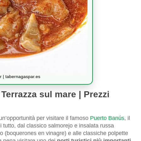
 | tabernagaspar.es
Terrazza sul mare | Prezzi
n’opportunità per visitare il famoso
Puerto Banús
, il
 tutto, dal classico salmorejo e insalata russa
eto (boquerones en vinagre) e alle classiche polpette
la pena visitare uno dei
porti turistici più importanti