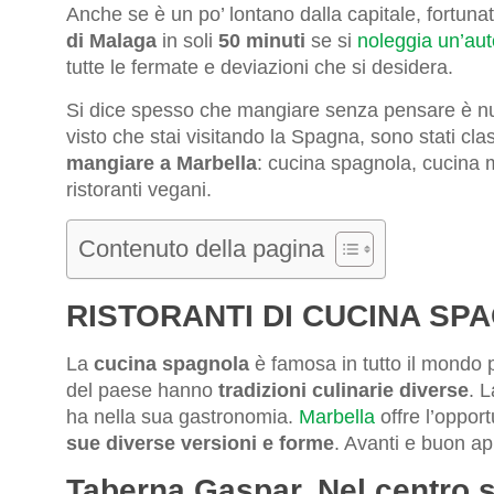
Anche se è un po’ lontano dalla capitale, fortuna
di Malaga
in soli
50 minuti
se si
noleggia un’aut
tutte le fermate e deviazioni che si desidera.
Si dice spesso che mangiare senza pensare è nutr
visto che stai visitando la Spagna, sono stati clas
mangiare a Marbella
: cucina spagnola, cucina me
ristoranti vegani.
Contenuto della pagina
RISTORANTI DI CUCINA SP
La
cucina spagnola
è famosa in tutto il mondo 
del paese hanno
tradizioni culinarie diverse
. 
ha nella sua gastronomia.
Marbella
offre l’opport
sue diverse versioni e forme
. Avanti e buon ap
Taberna Gaspar. Nel centro s