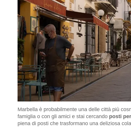
Marbella è probabilmente una delle città più cosm
famiglia o con gli amici e stai cercando
posti pe
piena di posti che trasformano una deliziosa col