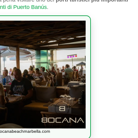
anti di Puerto Banús
.
bocanabeachmarbella.com