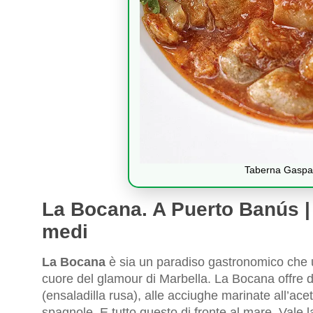
Taberna Gaspar
La Bocana. A Puerto Banús | 
medi
La Bocana
è sia un paradiso gastronomico che u
cuore del glamour di Marbella. La Bocana offre di
(ensaladilla rusa), alle acciughe marinate all’ac
spagnole. E tutto questo di fronte al mare. Vale 