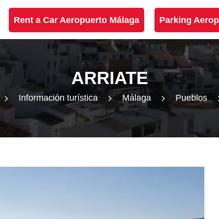
Rent a Car Aeropuerto Málaga
Parking Aerop
ARRIATE
Información turística
Málaga
Pueblos