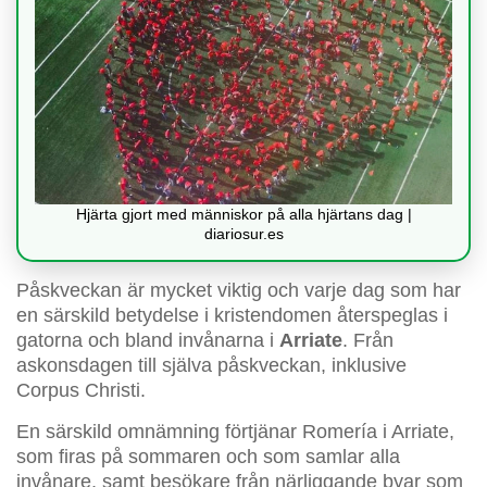
Hjärta gjort med människor på alla hjärtans dag |
diariosur.es
Påskveckan är mycket viktig och varje dag som har
en särskild betydelse i kristendomen återspeglas i
gatorna och bland invånarna i
Arriate
. Från
askonsdagen till själva påskveckan, inklusive
Corpus Christi.
En särskild omnämning förtjänar Romería i Arriate,
som firas på sommaren och som samlar alla
invånare, samt besökare från närliggande byar som