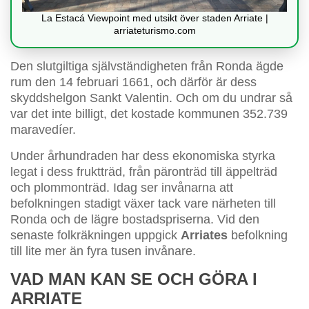
La Estacá Viewpoint med utsikt över staden Arriate |
arriateturismo.com
Den slutgiltiga självständigheten från Ronda ägde
rum den 14 februari 1661, och därför är dess
skyddshelgon Sankt Valentin. Och om du undrar så
var det inte billigt, det kostade kommunen 352.739
maravedíer.
Under århundraden har dess ekonomiska styrka
legat i dess fruktträd, från päronträd till äppelträd
och plommonträd. Idag ser invånarna att
befolkningen stadigt växer tack vare närheten till
Ronda och de lägre bostadspriserna. Vid den
senaste folkräkningen uppgick
Arriates
befolkning
till lite mer än fyra tusen invånare.
VAD MAN KAN SE OCH GÖRA I
ARRIATE