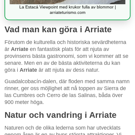
La Estacá Viewpoint med krukor fulla av blommor |
arriateturismo.com
Vad man kan göra i Arriate
Förutom de kulturella och historiska sevärdheterna
är
Arriate
en fantastisk plats för att njuta av
provinsens bästa gastronomi, som vi kommer att se
senare. Men en av de bästa aktiviteterna du kan
göra i
Arriate
är att njuta av dess natur.
Guadalcobacín-dalen, där floden med samma namn
rinner, ger oss möjlighet att nå toppen av Sierra de
las Cumbres och Cerro de las Salinas, båda över
900 meter höga.
Natur och vandring i Arriate
Naturen och de olika lederna som har utvecklats
genom åren är en av byns största attraktioner. Vi