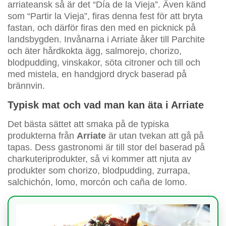
arriateansk så är det “Día de la Vieja”. Även känd
som “Partir la Vieja”, firas denna fest för att bryta
fastan, och därför firas den med en picknick på
landsbygden. Invånarna i Arriate åker till Parchite
och äter hårdkokta ägg, salmorejo, chorizo,
blodpudding, vinskakor, söta citroner och till och
med mistela, en handgjord dryck baserad på
brännvin.
Typisk mat och vad man kan äta i Arriate
Det bästa sättet att smaka på de typiska
produkterna från
Arriate
är utan tvekan att gå på
tapas. Dess gastronomi är till stor del baserad på
charkuteriprodukter, så vi kommer att njuta av
produkter som chorizo, blodpudding, zurrapa,
salchichón, lomo, morcón och caña de lomo.