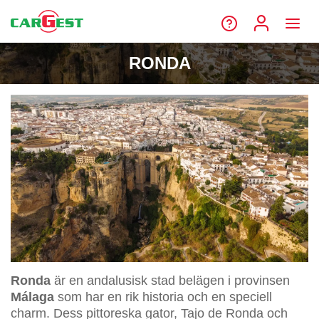
RONDA
Ronda
är en andalusisk stad belägen i provinsen
Málaga
som har en rik historia och en speciell
charm. Dess pittoreska gator, Tajo de Ronda och