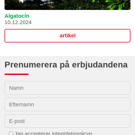
Algatocín
10.12.2024
artikel
Prenumerera på erbjudandena
Namn
Efternamn
E-post
Jag accepterar integritetspolicyn