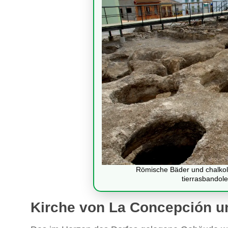
Römische Bäder und chalkol
tierrasbandol
Kirche von La Concepción u