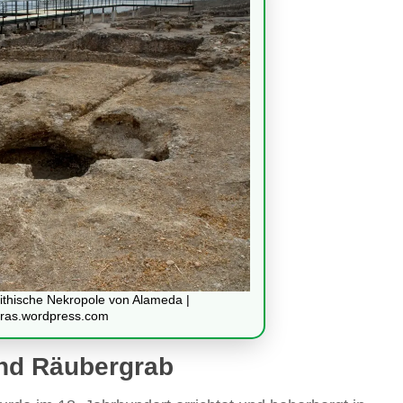
ithische Nekropole von Alameda |
eras.wordpress.com
nd Räubergrab