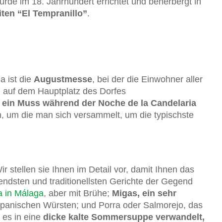
de im 18. Jahrhundert errichtet und beherbergt in
ten “El Tempranillo”
.
a ist die
Augustmesse
, bei der die Einwohner aller
n auf dem Hauptplatz des Dorfes
 ein Muss während der Noche de la Candelaria
, um die man sich versammelt, um die typischste
 stellen sie Ihnen im Detail vor, damit Ihnen das
dsten und traditionellsten Gerichte der Gegend
a in Málaga
, aber mit Brühe;
Migas, ein sehr
spanischen Würsten; und Porra oder Salmorejo, das
 es in eine
dicke kalte Sommersuppe verwandelt,