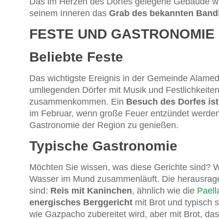
Das im Herzen des Dorfes gelegene Gebäude wur
seinem Inneren das
Grab des bekannten Bandi
FESTE UND GASTRONOMIE
Beliebte Feste
Das wichtigste Ereignis in der Gemeinde Alamed
umliegenden Dörfer mit Musik und Festlichkeite
zusammenkommen. Ein
Besuch des Dorfes ist
im Februar, wenn große Feuer entzündet werden
Gastronomie der Region zu genießen.
Typische Gastronomie
Möchten Sie wissen, was diese Gerichte sind? Wir
Wasser im Mund zusammenläuft. Die herausragen
sind:
Reis mit Kaninchen
, ähnlich wie die
Paell
energisches Berggericht
mit Brot und typisch 
wie Gazpacho zubereitet wird, aber mit Brot, das