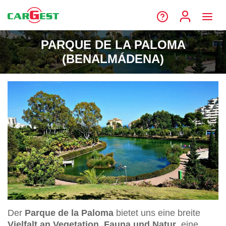
PARQUE DE LA PALOMA
(BENALMÁDENA)
Der
Parque de la Paloma
bietet uns eine breite
Vielfalt an Vegetation, Fauna und Natur
, eine