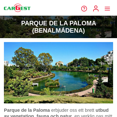
PARQUE DE LA PALOMA
(BENALMÁDENA)
Parque de la Paloma
erbjuder oss ett brett
utbud
av vegetation, fauna och natur
, en verklig oas mitt