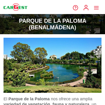
PARQUE DE LA PALOMA
(BENALMÁDENA)
El
Parque de la Paloma
nos ofrece una amplia
variedad de vegetación, fauna y naturaleza
, un