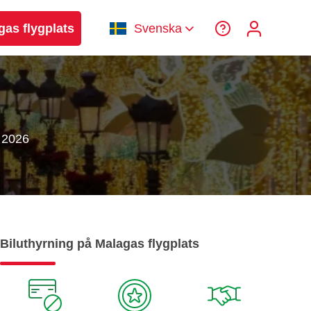
gas flygplats
Svenska
a 2026
Biluthyrning på Malagas flygplats