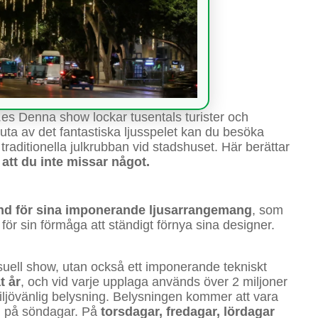
.es Denna show lockar tusentals turister och
juta av det fantastiska ljusspelet kan du besöka
raditionella julkrubban vid stadshuset. Här berättar
 att du inte missar något.
änd för sina imponerande ljusarrangemang
, som
ör sin förmåga att ständigt förnya sina designer.
isuell show, utan också ett imponerande tekniskt
t år
, och vid varje upplaga används över 2 miljoner
ljövänlig belysning. Belysningen kommer att vara
h på söndagar. På
torsdagar, fredagar, lördagar