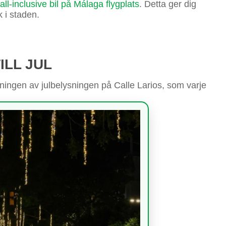
all-inclusive bil på Málaga flygplats
. Detta ger dig
k i staden.
ILL JUL
dningen av julbelysningen på Calle Larios, som varje