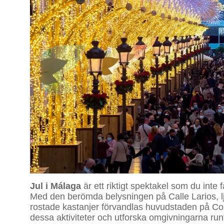
Jul i Málaga
är ett riktigt spektakel som du int
Med den berömda belysningen på Calle Larios, lj
rostade kastanjer förvandlas huvudstaden på Costa 
dessa aktiviteter och utforska omgivningarna runt