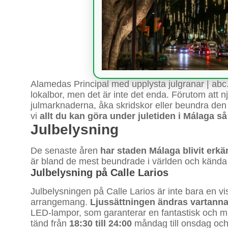
Alamedas Principal med upplysta julgranar | abc
lokalbor, men det är inte det enda. Förutom att n
julmarknaderna, åka skridskor eller beundra den t
vi
allt du kan göra under juletiden i Málaga så
Julbelysning
De senaste åren
har staden Málaga blivit erk
är bland de mest beundrade i världen och kända f
Julbelysning på Calle Larios
Julbelysningen på Calle Larios är inte bara en v
arrangemang.
Ljussättningen ändras vartanna
LED-lampor, som garanterar en fantastisk och mi
tänd från
18:30 till 24:00
måndag till onsdag oc