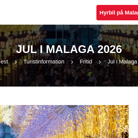
Hyrbil på Mala
JUL I MALAGA 2026
est
Turistinformation
Fritid
Jul i Malag