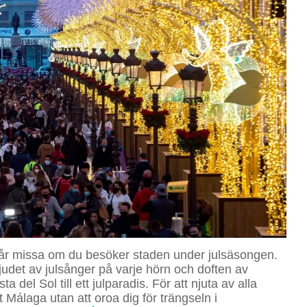
e får missa om du besöker staden under julsäsongen.
udet av julsånger på varje hörn och doften av
del Sol till ett julparadis. För att njuta av alla
 Málaga utan att oroa dig för trängseln i