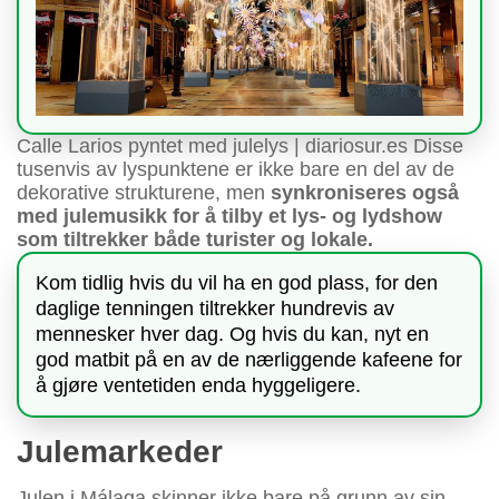
Calle Larios pyntet med julelys | diariosur.es Disse
tusenvis av lyspunktene er ikke bare en del av de
dekorative strukturene, men
synkroniseres også
med julemusikk for å tilby et lys- og lydshow
som tiltrekker både turister og lokale.
Kom tidlig hvis du vil ha en god plass, for den
daglige tenningen tiltrekker hundrevis av
mennesker hver dag. Og hvis du kan, nyt en
god matbit på en av de nærliggende kafeene for
å gjøre ventetiden enda hyggeligere.
Julemarkeder
Julen i Málaga skinner ikke bare på grunn av sin