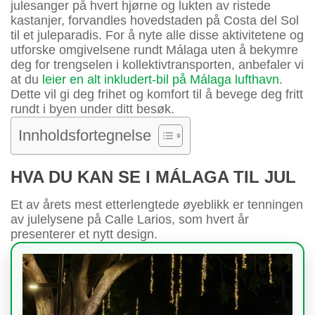
julesanger på hvert hjørne og lukten av ristede
kastanjer, forvandles hovedstaden på Costa del Sol
til et juleparadis. For å nyte alle disse aktivitetene og
utforske omgivelsene rundt Málaga uten å bekymre
deg for trengselen i kollektivtransporten, anbefaler vi
at du
leier en alt inkludert-bil på Málaga lufthavn
.
Dette vil gi deg frihet og komfort til å bevege deg fritt
rundt i byen under ditt besøk.
Innholdsfortegnelse
HVA DU KAN SE I MÁLAGA TIL JUL
Et av årets mest etterlengtede øyeblikk er tenningen
av julelysene på Calle Larios, som hvert år
presenterer et nytt design.