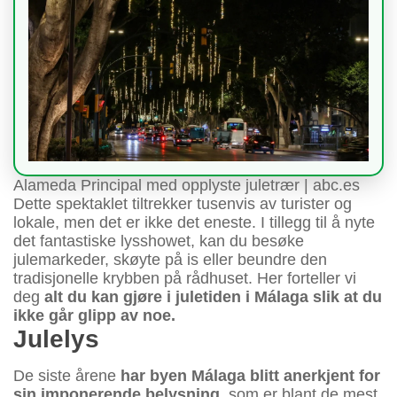
Alameda Principal med opplyste juletrær | abc.es
Dette spektaklet tiltrekker tusenvis av turister og
lokale, men det er ikke det eneste. I tillegg til å nyte
det fantastiske lysshowet, kan du besøke
julemarkeder, skøyte på is eller beundre den
tradisjonelle krybben på rådhuset. Her forteller vi
deg
alt du kan gjøre i juletiden i Málaga slik at du
ikke går glipp av noe.
Julelys
De siste årene
har byen Málaga blitt anerkjent for
sin imponerende belysning
, som er blant de mest