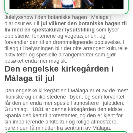
Julelysshow i den botaniske hagen i Malaga |
diariosur.es
Til jul våkner den botaniske hagen til
liv med en spektakulær lysutstilling
som lyser
opp stiene, fontenene og vegetasjonen, og
forvandler den til en drømmelignende opplevelse. I
tillegg til belysningen blir det ofte arrangert kulturelle
aktiviteter og spesielle arrangementer som gjør
besøket enda mer magisk.
Den engelske kirkegården i
Málaga til jul
Den engelske kirkegården i Málaga er et av de mest
ikoniske og unike stedene i byen, og som forventet
får den en enda mer spesiell atmosfære i juletiden.
Grunnlagt i 1831 er denne kirkegården den eldste i
Spania dedikert til protestanter, og den er kjent for
sin imponerende arkitektur og rolige atmosfære,
bare noen få minutter fra sentrum av Málaga.