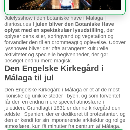
Julelysshow i den botaniske have i Malaga |
diariosur.es
I julen bliver den Botaniske Have
oplyst med en spektakulær lysudstilling
, der
oplyser dens stier, springvand og vegetation og
forvandler den til en drømmeagtig oplevelse. Udover
lysshowet bliver der ofte arrangeret kulturelle
aktiviteter og specielle begivenheder, der gør
besøget endnu mere magisk.
Den Engelske Kirkegård i
Málaga til jul
Den Engelske Kirkegård i Málaga er et af de mest
ikoniske og unikke steder i byen, og som forventet
får den en endnu mere speciel atmosfære i
juletiden. Grundlagt i 1831 er denne kirkegård den
ældste i Spanien, der er dedikeret til protestanter, og
den er kendt for sin imponerende arkitektur og rolige
atmosfære, kun få minutter fra centrum af Málaga.