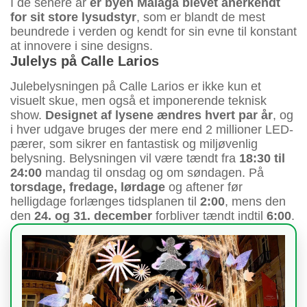
I de senere år
er byen Málaga blevet anerkendt
for sit store lysudstyr
, som er blandt de mest
beundrede i verden og kendt for sin evne til konstant
at innovere i sine designs.
Julelys på Calle Larios
Julebelysningen på Calle Larios er ikke kun et
visuelt skue, men også et imponerende teknisk
show.
Designet af lysene ændres hvert par år
, og
i hver udgave bruges der mere end 2 millioner LED-
pærer, som sikrer en fantastisk og miljøvenlig
belysning. Belysningen vil være tændt fra
18:30 til
24:00
mandag til onsdag og om søndagen. På
torsdage, fredage, lørdage
og aftener før
helligdage forlænges tidsplanen til
2:00
, mens den
den
24. og 31. december
forbliver tændt indtil
6:00
.