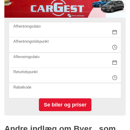
Afhentningsdato
Afhentningstidspunkt
Afleveringsdato
Returtidspunkt
Rabatkode
Andre indlæg om Byer , som