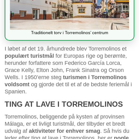
Traditionelt torv i Torremolinos’ centrum
I løbet af det 19. århundrede blev Torremolinos et
populært turistmål
for Europas rige og berømte,
herunder forfattere som Federico García Lorca,
Grace Kelly, Elton John, Frank Sinatra og Orson
Wells. I 1950’erne steg
turismen i Torremolinos
voldsomt
og gjorde det til et af de bedste feriemål i
Spanien.
TING AT LAVE I TORREMOLINOS
Torremolinos, beliggende på kysten af provinsen
Málaga, er et livligt turistmål, der tilbyder et bredt
udvalg af
aktiviteter for enhver smag
. Så hvis du
leder efter ting at lave i Torremolinos, her er
nogle