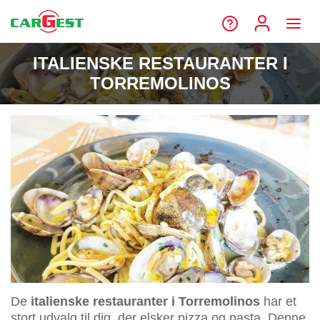
ITALIENSKE RESTAURANTER I
TORREMOLINOS
De
italienske restauranter i Torremolinos
har et
stort udvalg til dig, der elsker pizza og pasta. Denne