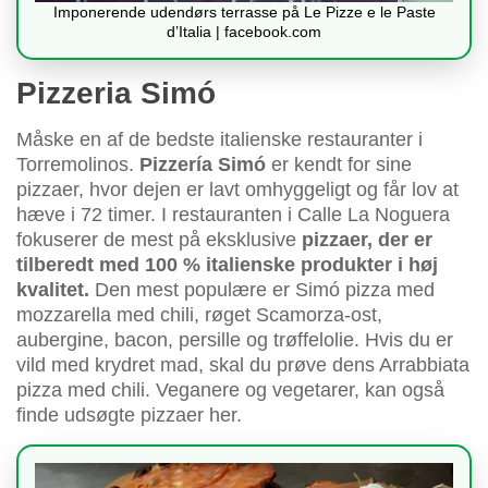
Imponerende udendørs terrasse på Le Pizze e le Paste
d’Italia | facebook.com
Pizzeria Simó
Måske en af de bedste italienske restauranter i
Torremolinos.
Pizzería Simó
er kendt for sine
pizzaer, hvor dejen er lavt omhyggeligt og får lov at
hæve i 72 timer. I restauranten i Calle La Noguera
fokuserer de mest på eksklusive
pizzaer, der er
tilberedt med 100 % italienske produkter i høj
kvalitet.
Den mest populære er Simó pizza med
mozzarella med chili, røget Scamorza-ost,
aubergine, bacon, persille og trøffelolie. Hvis du er
vild med krydret mad, skal du prøve dens Arrabbiata
pizza med chili. Veganere og vegetarer, kan også
finde udsøgte pizzaer her.