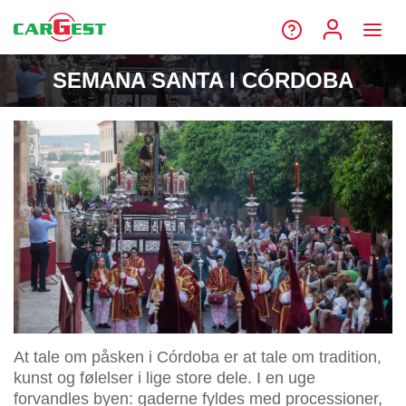
SEMANA SANTA I CÓRDOBA
At tale om påsken i Córdoba er at tale om tradition,
kunst og følelser i lige store dele. I en uge
forvandles byen: gaderne fyldes med processioner,