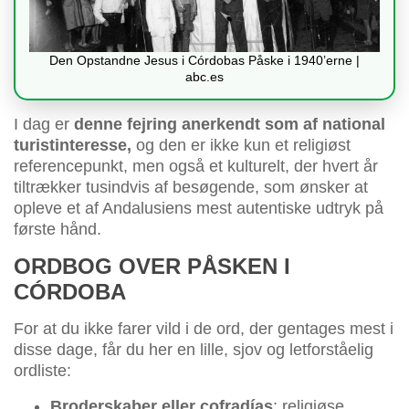
Den Opstandne Jesus i Córdobas Påske i 1940’erne |
abc.es
I dag er
denne fejring anerkendt som af national
turistinteresse,
og den er ikke kun et religiøst
referencepunkt, men også et kulturelt, der hvert år
tiltrækker tusindvis af besøgende, som ønsker at
opleve et af Andalusiens mest autentiske udtryk på
første hånd.
ORDBOG OVER PÅSKEN I
CÓRDOBA
For at du ikke farer vild i de ord, der gentages mest i
disse dage, får du her en lille, sjov og letforståelig
ordliste:
Broderskaber eller cofradías
: religiøse