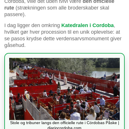
Córdoba, ville det uden tvivl være
den officielle
rute
(strækningen som alle broderskaber skal
passere).
I dag ligger den omkring
Katedralen i Cordoba
,
hvilket gør hver procession til en unik oplevelse: at
se pasos krydse dette verdensarvsmonument giver
gåsehud.
Stole og tribuner langs den officielle rute i Córdobas Påske |
diariocordoba.com