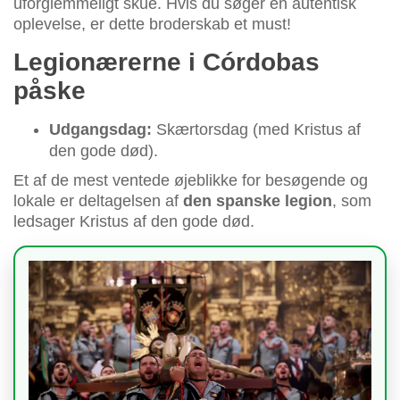
uforglemmeligt skue. Hvis du søger en autentisk
oplevelse, er dette broderskab et must!
Legionærerne i Córdobas
påske
Udgangsdag:
Skærtorsdag (med Kristus af
den gode død).
Et af de mest ventede øjeblikke for besøgende og
lokale er deltagelsen af
den spanske legion
, som
ledsager Kristus af den gode død.