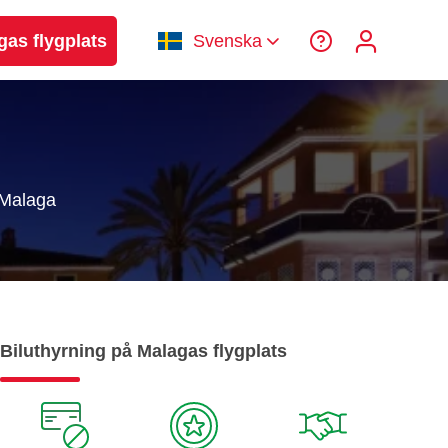
gas flygplats
Svenska
 Malaga
Biluthyrning på Malagas flygplats