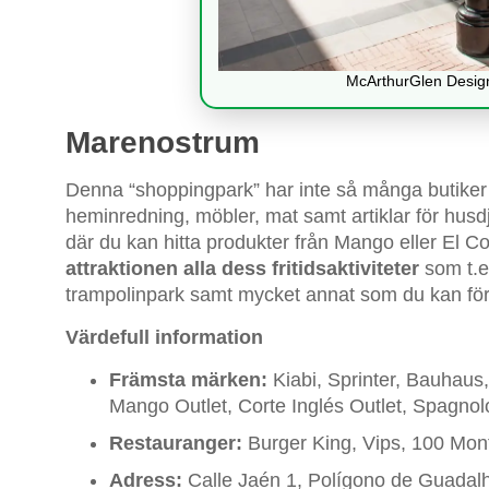
McArthurGlen Design
Marenostrum
Denna “shoppingpark” har inte så många butiker
heminredning, möbler, mat samt artiklar för husd
där du kan hitta produkter från Mango eller El C
attraktionen alla dess fritidsaktiviteter
som t.ex
trampolinpark samt mycket annat som du kan för
Värdefull information
Främsta märken:
Kiabi, Sprinter, Bauhaus
Mango Outlet, Corte Inglés Outlet, Spagnolo,
Restauranger:
Burger King, Vips, 100 Mont
Adress:
Calle Jaén 1, Polígono de Guadal