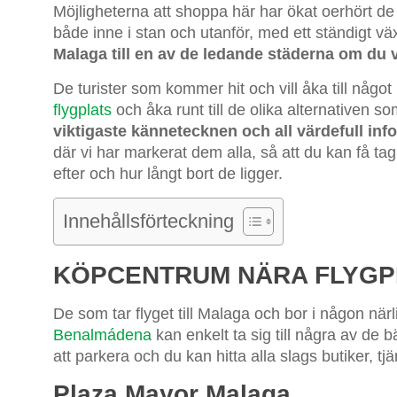
Möjligheterna att shoppa här har ökat oerhört d
både inne i stan och utanför, med ett ständigt väx
Malaga till en av de ledande städerna om du vi
De turister som kommer hit och vill åka till någ
flygplats
och åka runt till de olika alternativen 
viktigaste kännetecknen och all värdefull inf
där vi har markerat dem alla, så att du kan få ta
efter och hur långt bort de ligger.
Innehållsförteckning
KÖPCENTRUM NÄRA FLYGP
De som tar flyget till Malaga och bor i någon när
Benalmádena
kan enkelt ta sig till några av de 
att parkera och du kan hitta alla slags butiker, tj
Plaza Mayor Malaga