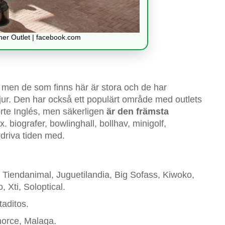
er Outlet | facebook.com
 men de som finns här är stora och de har
jur. Den har också ett populärt område med outlets
orte Inglés, men säkerligen
är den främsta
. biografer, bowlinghall, bollhav, minigolf,
driva tiden med.
, Tiendanimal, Juguetilandia, Big Sofass, Kiwoko,
 Xti, Soloptical.
aditos.
horce, Malaga.