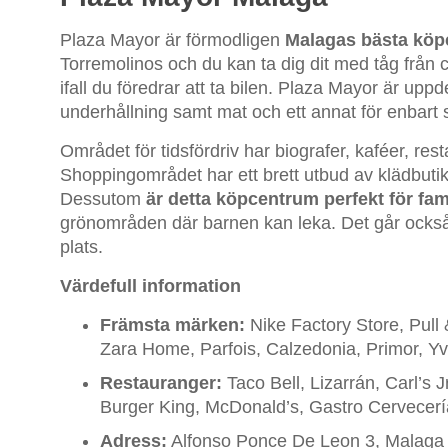
Plaza Mayor är förmodligen
Malagas bästa köp
Torremolinos och du kan ta dig dit med tåg från 
ifall du föredrar att ta bilen. Plaza Mayor är uppde
underhållning samt mat och ett annat för enbart
Området för tidsfördriv har biografer, kaféer, re
Shoppingområdet har ett brett utbud av klädbutik
Dessutom
är detta köpcentrum perfekt för fam
grönområden där barnen kan leka. Det går också 
plats.
Värdefull information
Främsta märken:
Nike Factory Store, Pull
Zara Home, Parfois, Calzedonia, Primor, Y
Restauranger:
Taco Bell, Lizarrán, Carl’s
Burger King, McDonald’s, Gastro Cervecer
Adress:
Alfonso Ponce De Leon 3, Malaga