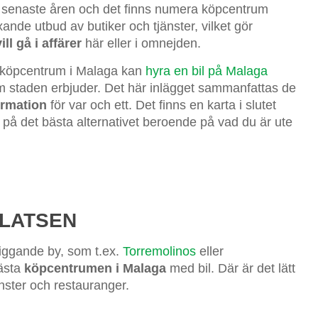
e senaste åren och det finns numera köpcentrum
ande utbud av butiker och tjänster, vilket gör
ll gå i affärer
här eller i omnejden.
ot köpcentrum i Malaga kan
hyra en bil på Malaga
som staden erbjuder. Det här inlägget sammanfattas de
ormation
för var och ett. Det finns en karta i slutet
g på det bästa alternativet beroende på vad du är ute
LATSEN
liggande by, som t.ex.
Torremolinos
eller
bästa
köpcentrumen i Malaga
med bil. Där är det lätt
änster och restauranger.