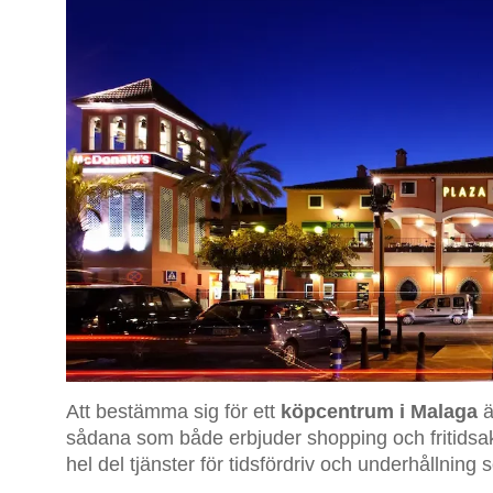
Att bestämma sig för ett
köpcentrum i Malaga
ä
sådana som både erbjuder shopping och fritidsakti
hel del tjänster för tidsfördriv och underhållning 