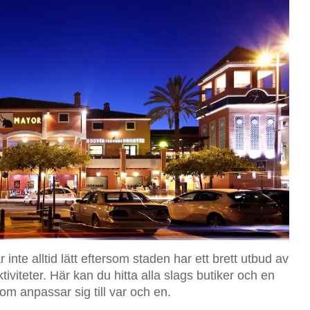
r inte alltid lätt eftersom staden har ett brett utbud av
viteter. Här kan du hitta alla slags butiker och en
som anpassar sig till var och en.