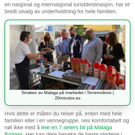
en nasjonal og internasjonal turistdestinasjon, har et
bredt utvalg av underholdning for hele familien.
Smaken av Malaga på markedet i Torremolinos |
20minutos.es
Hvis dette er måten du reiser på, enten med hele
familien eller i en vennegruppe, reis komfortabelt og
nøl ikke med å
leie en 7-seters bil på Málaga
flyplass
. Her kan dere besøke de beste stedene i