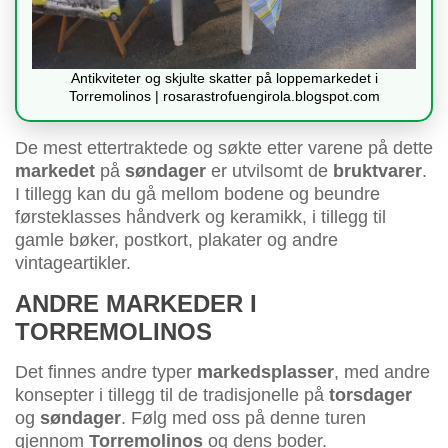
Antikviteter og skjulte skatter på loppemarkedet i
Torremolinos | rosarastrofuengirola.blogspot.com
De mest ettertraktede og søkte etter varene på dette
markedet
på
søndager
er utvilsomt de
bruktvarer
.
I tillegg kan du gå mellom bodene og beundre
førsteklasses håndverk og keramikk, i tillegg til
gamle bøker, postkort, plakater og andre
vintageartikler.
ANDRE MARKEDER I
TORREMOLINOS
Det finnes andre typer
markedsplasser
, med andre
konsepter i tillegg til de tradisjonelle på
torsdager
og
søndager
. Følg med oss på denne turen
gjennom
Torremolinos
og dens boder.