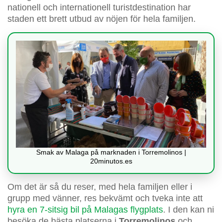
nationell och internationell turistdestination har
staden ett brett utbud av nöjen för hela familjen.
Smak av Malaga på marknaden i Torremolinos |
20minutos.es
Om det är så du reser, med hela familjen eller i
grupp med vänner, res bekvämt och tveka inte att
hyra en 7-sitsig bil på Malagas flygplats
. I den kan ni
besöka de bästa platserna i
Torremolinos
och