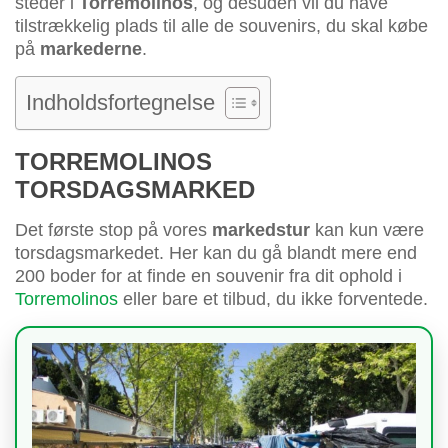
steder i
Torremolinos
, og desuden vil du have
tilstrækkelig plads til alle de souvenirs, du skal købe
på
markederne
.
Indholdsfortegnelse
TORREMOLINOS
TORSDAGSMARKED
Det første stop på vores
markedstur
kan kun være
torsdagsmarkedet. Her kan du gå blandt mere end
200 boder for at finde en souvenir fra dit ophold i
Torremolinos
eller bare et tilbud, du ikke forventede.