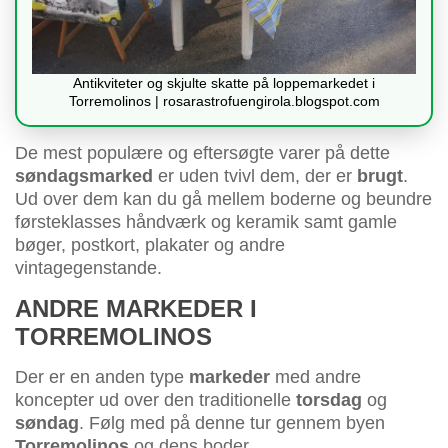
Antikviteter og skjulte skatte på loppemarkedet i
Torremolinos | rosarastrofuengirola.blogspot.com
De mest populære og eftersøgte varer på dette
søndagsmarked
er uden tvivl dem, der er
brugt
.
Ud over dem kan du gå mellem boderne og beundre
førsteklasses håndværk og keramik samt gamle
bøger, postkort, plakater og andre
vintagegenstande.
ANDRE MARKEDER I
TORREMOLINOS
Der er en anden type
markeder
med andre
koncepter ud over den traditionelle
torsdag
og
søndag
. Følg med på denne tur gennem byen
Torremolinos
og dens boder.