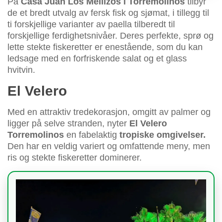
På
Casa Juan Los Mellizos i Torremolinos
tilbyr
de et bredt utvalg av fersk fisk og sjømat, i tillegg til
ti forskjellige varianter av paella tilberedt til
forskjellige ferdighetsnivåer. Deres perfekte, sprø og
lette stekte fiskeretter er enestående, som du kan
ledsage med en forfriskende salat og et glass
hvitvin.
El Velero
Med en attraktiv tredekorasjon, omgitt av palmer og
ligger på selve stranden, nyter
El Velero
Torremolinos
en fabelaktig
tropiske omgivelser.
Den har en veldig variert og omfattende meny, men
ris og stekte fiskeretter dominerer.