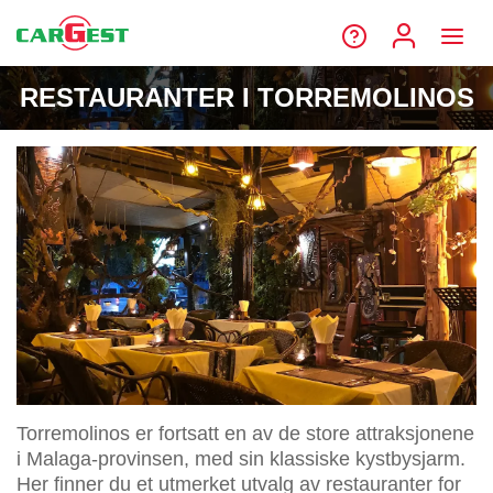
RESTAURANTER I TORREMOLINOS
Torremolinos er fortsatt en av de store attraksjonene
i Malaga-provinsen, med sin klassiske kystbysjarm.
Her finner du et utmerket utvalg av restauranter for