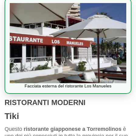
Facciata esterna del ristorante Los Manueles
RISTORANTI MODERNI
Tiki
Questo
ristorante giapponese a Torremolinos
è