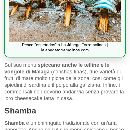
Pesce “espetados” a La Jábega Torremolinos |
lajabegatorremolinos.com
Sul suo menù
spiccano anche le telline e le
vongole di Malaga
(conchas finas), due varietà di
frutti di mare molto tipiche della zona, così come gli
spiedini di sardina e il polpo alla galiziana. Infine, i
commensali non devono andar via senza provare la
loro cheesecake fatta in casa.
Shamba
Shamba
è un chiringuito tradizionale con un’aria
rinnovata. Anche se sul suo menù spiccano il pesce