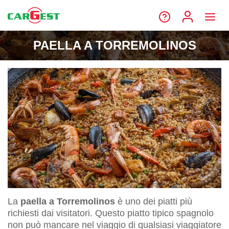
PAELLA A TORREMOLINOS
La
paella a Torremolinos
è uno dei piatti più
richiesti dai visitatori. Questo piatto tipico spagnolo
non può mancare nel viaggio di qualsiasi viaggiatore