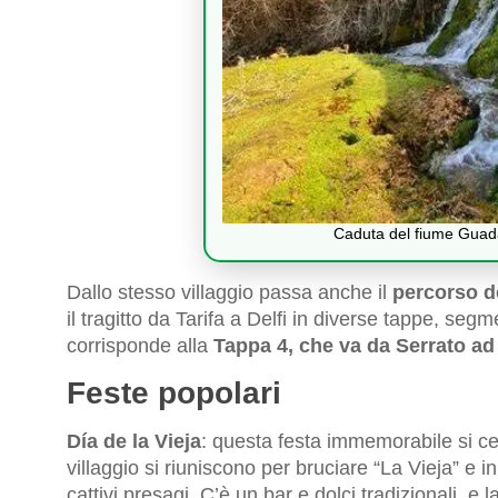
Caduta del fiume Guad
Dallo stesso villaggio passa anche il
percorso de
il tragitto da Tarifa a Delfi in diverse tappe, seg
corrisponde alla
Tappa 4, che va da Serrato ad
Feste popolari
Día de la Vieja
: questa festa immemorabile si cel
villaggio si riuniscono per bruciare “La Vieja” e 
cattivi presagi. C’è un bar e dolci tradizionali, e