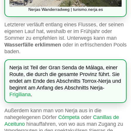
Nerjas Wanderradweg | turismo.nerja.es
Letzterer verläuft entlang eines Flusses, der seinen
eigenen Lauf hat, weshalb er im Frühjahr oder
Sommer zu empfehlen ist. Unterwegs kann man
Wasserfälle erklimmen
oder in erfrischenden Pools
baden.
Nerja ist Teil der Gran Senda de Málaga, einer
Route, die durch die gesamte Provinz führt. Sie
endet am Ende des Abschnitts Torrox-Nerja und
beginnt am Anfang des Abschnitts Nerja-
Frigiliana
.
Außerdem kann man von Nerja aus in die
nahegelegenen Dörfer
Cómpeta
oder
Canillas de
Aceituno
hinauffahren, von wo aus man Zugang zu
Wanderrouten in den spektakulären Sierras de