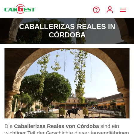
CABALLERIZAS REALES IN
CÓRDOBA
Die
Caballerizas Reales von Córdoba
sind ein
wichtiger Teil der Geschichte dieser tausendjährigen