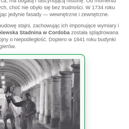
orca, ma bogatą i fascynującą historię. Od momentu
ch, choć nie obyło się bez trudności. W 1734 roku
ając jedynie fasady — wewnętrzne i zewnętrzne.
budowę stajni, zachowując ich imponujące wymiary i
ólewska Stadnina w Cordoba
została splądrowana
ojny o niepodległość. Dopiero w 1841 roku budynki
gierów.