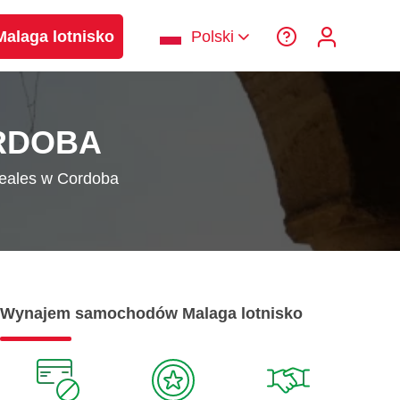
laga lotnisko
Polski
RDOBA
Reales w Cordoba
Wynajem samochodów Malaga lotnisko