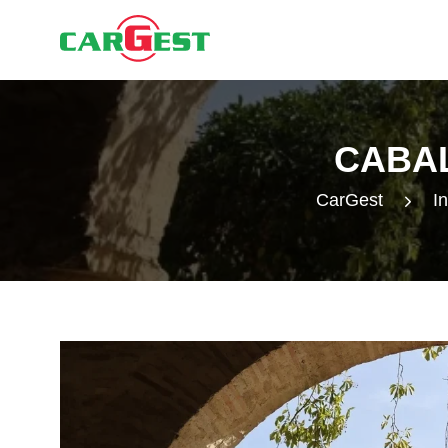
CABA
CarGest
I