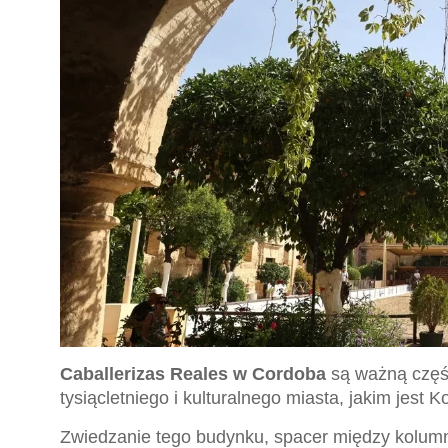
Caballerizas Reales w Cordoba
są ważną częśc
tysiącletniego i kulturalnego miasta, jakim jest K
Zwiedzanie tego budynku, spacer między kolumna