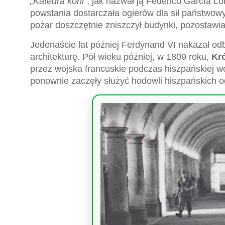
„Katedra koni”
, jak nazwał ją Federico García L
powstania dostarczała ogierów dla sił państwowy
pożar doszczętnie zniszczył budynki, pozostawi
Jedenaście lat później Ferdynand VI nakazał od
architekturę. Pół wieku później, w 1809 roku,
Kr
przez wojska francuskie podczas hiszpańskiej w
ponownie zaczęły służyć hodowli hiszpańskich o