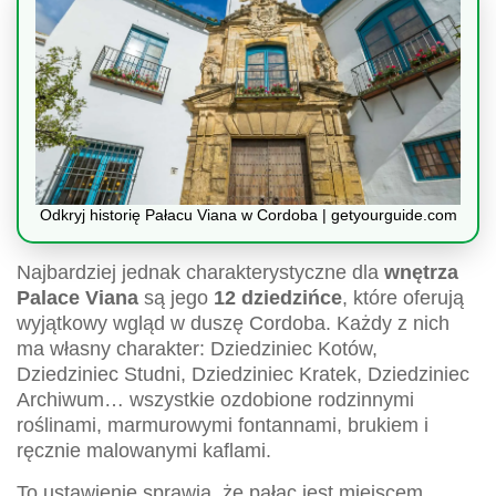
Odkryj historię Pałacu Viana w Cordoba | getyourguide.com
Najbardziej jednak charakterystyczne dla
wnętrza
Palace Viana
są jego
12 dziedzińce
, które oferują
wyjątkowy wgląd w duszę Cordoba. Każdy z nich
ma własny charakter: Dziedziniec Kotów,
Dziedziniec Studni, Dziedziniec Kratek, Dziedziniec
Archiwum… wszystkie ozdobione rodzinnymi
roślinami, marmurowymi fontannami, brukiem i
ręcznie malowanymi kaflami.
To ustawienie sprawia, że pałac jest miejscem