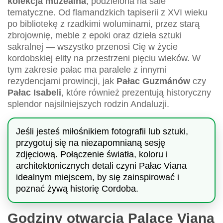
kolekcja muzealna
, podzielona na sale
tematyczne. Od flamandzkich tapiserii z XVI wieku
po bibliotekę z rzadkimi woluminami, przez starą
zbrojownię, meble z epoki oraz dzieła sztuki
sakralnej — wszystko przenosi Cię w życie
kordobskiej elity na przestrzeni pięciu wieków. W
tym zakresie pałac ma paralele z innymi
rezydencjami prowincji, jak
Pałac Guzmánów
czy
Pałac Isabeli
, które również prezentują historyczny
splendor najsilniejszych rodzin Andaluzji.
Jeśli jesteś miłośnikiem fotografii lub sztuki,
przygotuj się na niezapomnianą sesję
zdjęciową. Połączenie światła, koloru i
architektonicznych detali czyni Pałac Viana
idealnym miejscem, by się zainspirować i
poznać żywą historię Cordoba.
Godziny otwarcia Palace Viana