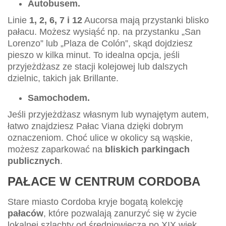
Autobusem.
Linie
1, 2, 6, 7 i 12
Aucorsa mają przystanki blisko
pałacu. Możesz wysiąść np. na przystanku „San
Lorenzo” lub „Plaza de Colón”, skąd dojdziesz
pieszo w kilka minut. To idealna opcja, jeśli
przyjeżdżasz ze stacji kolejowej lub dalszych
dzielnic, takich jak Brillante.
Samochodem.
Jeśli przyjeżdżasz własnym lub wynajętym autem,
łatwo znajdziesz Pałac Viana dzięki dobrym
oznaczeniom. Choć ulice w okolicy są wąskie,
możesz zaparkować na
bliskich parkingach
publicznych
.
PAŁACE W CENTRUM CORDOBA
Stare miasto Cordoba kryje bogatą kolekcję
pałaców
, które pozwalają zanurzyć się w życie
lokalnej szlachty od średniowiecza po XIX wiek.