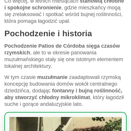
Co więcej, w letnich miesiącach
stanowią chłodne
i spokojne schronienie
, gdzie mieszkańcy mogą
się zrelaksować i spotkać wśród bujnej roślinności,
która pomaga łagodzić upał.
Pochodzenie i historia
Pochodzenie Patios de Córdoba sięga czasów
rzymskich
, ale to w okresie panowania
muzułmańskiego stały się one istotnym elementem
lokalnej architektury.
W tym czasie
muzułmanie
zaadaptowali rzymską
koncepcję budowania domów wokół centralnego
dziedzińca, dodając
fontanny i bujną roślinność,
aby stworzyć chłodny mikroklimat
, który łagodził
suche i gorące andaluzyjskie lato.