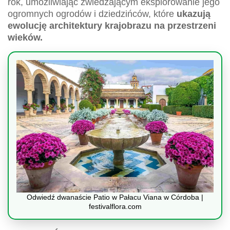
rok, umożliwiając zwiedzającym eksplorowanie jego
ogromnych ogrodów i dziedzińców, które
ukazują
ewolucję architektury krajobrazu na przestrzeni
wieków.
Odwiedź dwanaście Patio w Pałacu Viana w Córdoba |
festivalflora.com