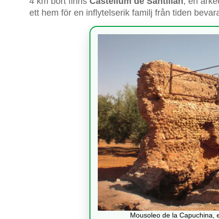
4 km bort finns
Castellum de Santillán
, en arke
ett hem för en inflytelserik familj från tiden be
Mousoleo de la Capuchina, 