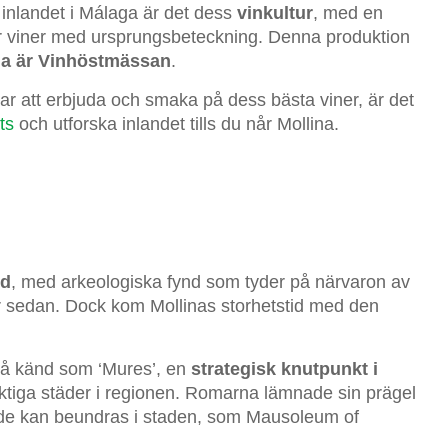
inlandet i Málaga är det dess
vinkultur
, med en
 viner med ursprungsbeteckning. Denna produktion
rna är Vinhöstmässan
.
har att erbjuda och smaka på dess bästa viner, är det
ts
och utforska inlandet tills du når Mollina.
id
, med arkeologiska fynd som tyder på närvaron av
år sedan. Dock kom Mollinas storhetstid med den
då känd som ‘Mures’, en
strategisk knutpunkt i
ktiga städer i regionen. Romarna lämnade sin prägel
ande kan beundras i staden, som Mausoleum of