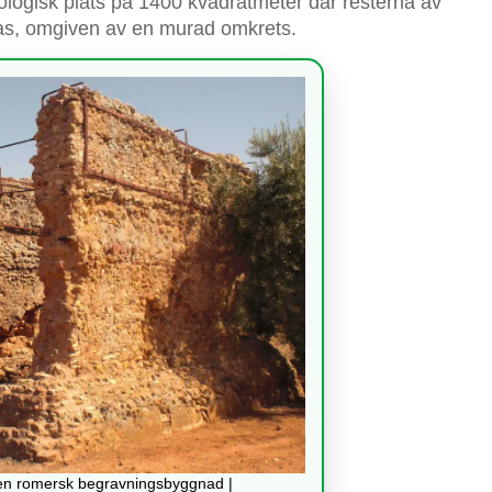
ologisk plats på 1400 kvadratmeter där resterna av
varas, omgiven av en murad omkrets.
en romersk begravningsbyggnad |