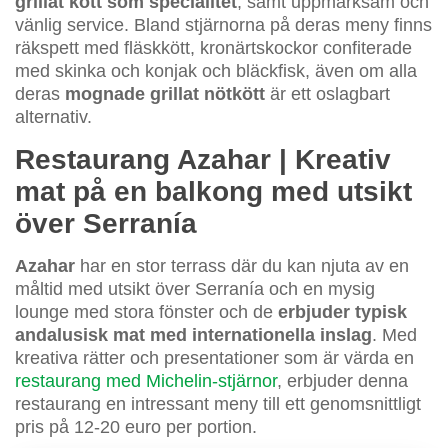
grillat kött som specialitet
, samt uppmärksam och
vänlig service. Bland stjärnorna på deras meny finns
räkspett med fläskkött, kronärtskockor confiterade
med skinka och konjak och bläckfisk, även om alla
deras
mognade grillat nötkött
är ett oslagbart
alternativ.
Restaurang Azahar | Kreativ
mat på en balkong med utsikt
över Serranía
Azahar
har en stor terrass där du kan njuta av en
måltid med utsikt över Serranía och en mysig
lounge med stora fönster och de
erbjuder typisk
andalusisk mat med internationella inslag
. Med
kreativa rätter och presentationer som är värda en
restaurang med Michelin-stjärnor
, erbjuder denna
restaurang en intressant meny till ett genomsnittligt
pris på 12-20 euro per portion.