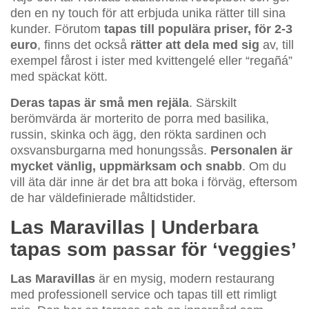
den en ny touch för att erbjuda unika rätter till sina
kunder. Förutom
tapas till populära priser, för 2-3
euro
, finns det också
rätter att dela med sig
av, till
exempel fårost i ister med kvittengelé eller “regañá”
med späckat kött.
Deras tapas är små men rejäla
. Särskilt
berömvärda är morterito de porra med basilika,
russin, skinka och ägg, den rökta sardinen och
oxsvansburgarna med honungssås.
Personalen är
mycket vänlig, uppmärksam och snabb
. Om du
vill äta där inne är det bra att boka i förväg, eftersom
de har väldefinierade måltidstider.
Las Maravillas | Underbara
tapas som passar för ‘veggies’
Las Maravillas
är en mysig, modern restaurang
med professionell service och tapas till ett rimligt