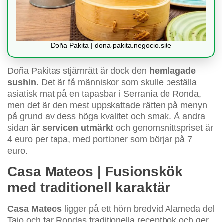
Doña Pakita | dona-pakita.negocio.site
Doña Pakitas stjärnrätt är dock den
hemlagade
sushin
. Det är få människor som skulle beställa
asiatisk mat på en tapasbar i Serranía de Ronda,
men det är den mest uppskattade rätten på menyn
på grund av dess höga kvalitet och smak. Å andra
sidan
är servicen utmärkt
och genomsnittspriset är
4 euro per tapa, med portioner som börjar på 7
euro.
Casa Mateos | Fusionskök
med traditionell karaktär
Casa Mateos
ligger på ett hörn bredvid Alameda del
Tajo och tar Rondas traditionella receptbok och ger