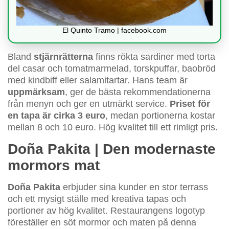
El Quinto Tramo | facebook.com
Bland
stjärnrätterna
finns rökta sardiner med torta
del casar och tomatmarmelad, torskpuffar, baobröd
med kindbiff eller salamitartar. Hans team är
uppmärksam
, ger de bästa rekommendationerna
från menyn och ger en utmärkt service.
Priset för
en tapa är cirka 3 euro
, medan portionerna kostar
mellan 8 och 10 euro. Hög kvalitet till ett rimligt pris.
Doña Pakita | Den modernaste
mormors mat
Doña Pakita
erbjuder sina kunder en stor terrass
och ett mysigt ställe med kreativa tapas och
portioner av hög kvalitet. Restaurangens logotyp
föreställer en söt mormor och maten på denna