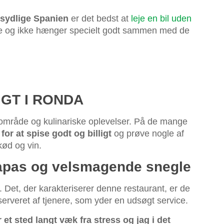
t sydlige Spanien
er det bedst at
leje en bil uden
ene og ikke hænger specielt godt sammen med de
IGT I RONDA
rgområde og kulinariske oplevelser. På de mange
or at spise godt og billigt
og prøve nogle af
kød og vin.
 tapas og velsmagende snegle
. Det, der karakteriserer denne restaurant, er de
serveret af tjenere, som yder en udsøgt service.
 et sted langt væk fra stress og jag i det