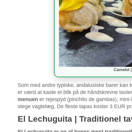
Camelot 
Som med andre typiske, andalusiske barer kan 
er værd at kaste et blik på de håndskrevne tav
menuen
er rejespyd (pinchito de gambas), mini-
stege vagtelæg. De fleste tapas koster 3 EUR pr.
El Lechuguita | Traditionel 
El Lechuguita er en af byens mest traditionel