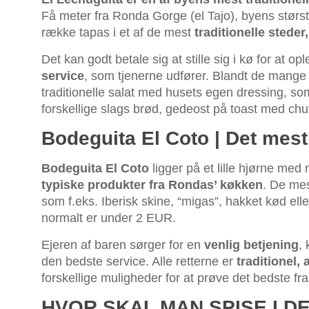
Få meter fra Ronda Gorge (el Tajo), byens største
række tapas i et af de mest
traditionelle stede
Det kan godt betale sig at stille sig i kø for at o
service
, som tjenerne udfører. Blandt de mange f
traditionelle salat med husets egen dressing, s
forskellige slags brød, gedeost på toast med chut
Bodeguita El Coto | Det mest
Bodeguita El Coto
ligger på et lille hjørne me
typiske produkter fra Rondas’ køkken
. De mes
som f.eks. Iberisk skine, “migas”, hakket kød eller
normalt er under 2 EUR.
Ejeren af baren sørger for en
venlig betjening
,
den bedste service. Alle retterne er
traditionel,
forskellige muligheder for at prøve det bedste fr
HVOR SKAL MAN SPISE I 