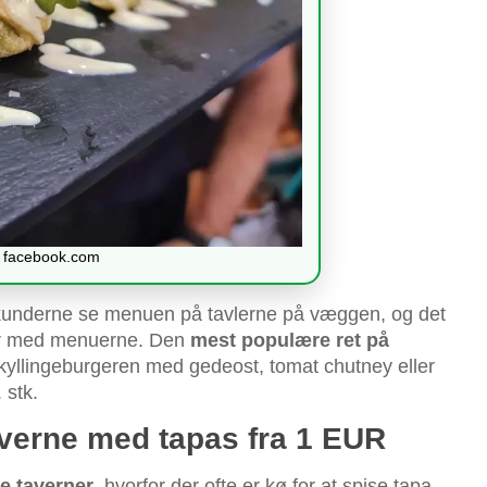
| facebook.com
kunderne se menuen på tavlerne på væggen, og det
ler med menuerne. Den
mest populære ret på
kyllingeburgeren med gedeost, tomat chutney eller
 stk.
taverne med tapas fra 1 EUR
le taverner
, hvorfor der ofte er kø for at spise tapa.