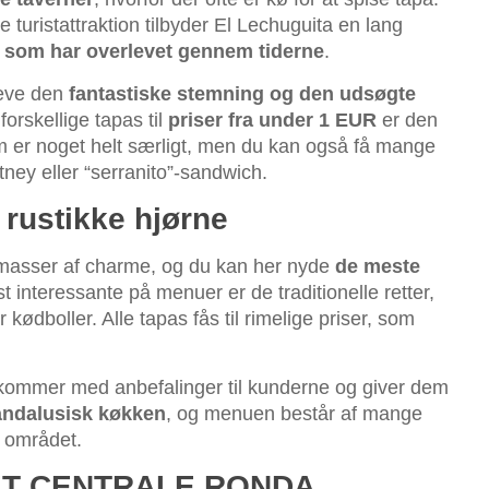
 turistattraktion tilbyder El Lechuguita en lang
r, som har overlevet gennem tiderne
.
pleve den
fantastiske stemning og den udsøgte
orskellige tapas til
priser fra under 1 EUR
er den
om er noget helt særligt, men du kan også få mange
ney eller “serranito”-sandwich.
 rustikke hjørne
d masser af charme, og du kan her nyde
de meste
t interessante på menuer er de traditionelle retter,
 kødboller. Alle tapas fås til rimelige priser, som
 kommer med anbefalinger til kunderne og giver dem
 andalusisk køkken
, og menuen består af mange
a området.
DET CENTRALE RONDA