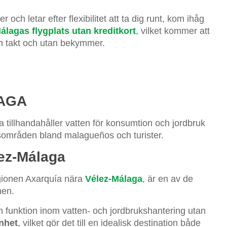
ch letar efter flexibilitet att ta dig runt, kom ihåg
álagas flygplats utan kreditkort
, vilket kommer att
en takt och utan bekymmer.
LAGA
ga tillhandahåller vatten för konsumtion och jordbruk
nsområden bland malagueños och turister.
ez-Málaga
gionen Axarquía nära
Vélez-Málaga
, är en av de
nen.
sin funktion inom vatten- och jordbrukshantering utan
nhet
, vilket gör det till en idealisk destination både