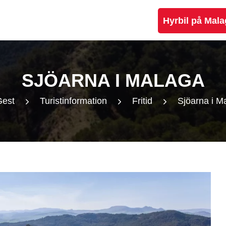
Hyrbil på Mala
SJÖARNA I MALAGA
est
Turistinformation
Fritid
Sjöarna i M