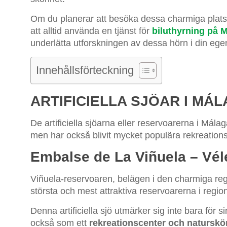
Om du planerar att besöka dessa charmiga platser o
att alltid använda en tjänst för
biluthyrning på M
underlätta utforskningen av dessa hörn i din eg
Innehållsförteckning
ARTIFICIELLA SJÖAR I MÁ
De artificiella sjöarna eller reservoarerna i Mála
men har också blivit mycket populära rekreatio
Embalse de La Viñuela – Vél
Viñuela-reservoaren, belägen i den charmiga re
största och mest attraktiva reservoarerna i regio
Denna artificiella sjö utmärker sig inte bara för 
också som ett
rekreationscenter och naturskö