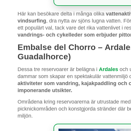
Här kan besökare delta i många olika
vattenakt
vindsurfing
, dra nytta av sjöns lugna vatten. Fö
ett populärt val, tack vare det rika vattenlivet i
vandrings- och cykelleder som erbjuder pitt
Embalse del Chorro – Ardale
Guadalhorce)
Dessa tre reservoarer är belägna i
Ardales
och u
dammar som skapar en spektakulär vattenmiljö om
aktiviteter som vandring, kajakpaddling och c
imponerande utsikter.
Områdena kring reservoarerna är utrustade med
picknickområden och konstgjorda stränder där be
miljön.