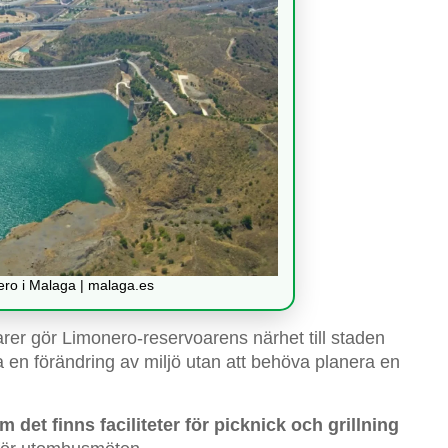
ro i Malaga | malaga.es
arer gör Limonero-reservoarens närhet till staden
a en förändring av miljö utan att behöva planera en
m det finns faciliteter för picknick och grillning