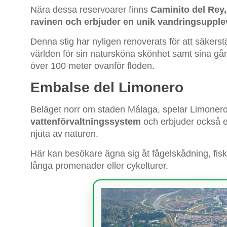
Nära dessa reservoarer finns
Caminito del Rey,
ravinen och erbjuder en unik vandringsuppl
Denna stig har nyligen renoverats för att säkers
världen för sin natursköna skönhet samt sina gå
över 100 meter ovanför floden.
Embalse del Limonero
Beläget norr om staden Málaga, spelar Limoner
vattenförvaltningssystem
och erbjuder också en
njuta av naturen.
Här kan besökare ägna sig åt fågelskådning, fiske 
långa promenader eller cykelturer.