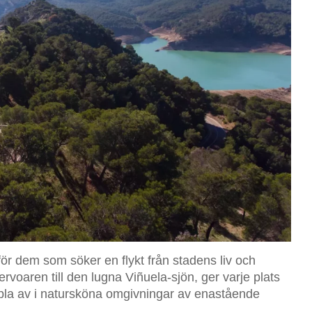
för dem som söker en flykt från stadens liv och
oaren till den lugna Viñuela-sjön, ger varje plats
oppla av i natursköna omgivningar av enastående