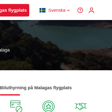
gas flygplats
Svenska
alaga
Biluthyrning på Malagas flygplats