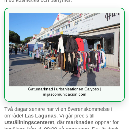
Gatumarknad i urbanisationen Calypso |
mijascomunicacion.com
Två dagar senare har vi en överenskommelse i
området
Las Lagunas
. Vi går precis till
Utställningscenteret
, där
marknaden
öppnar för
besökare från kl. 09:00 på morgonen. Det är dock