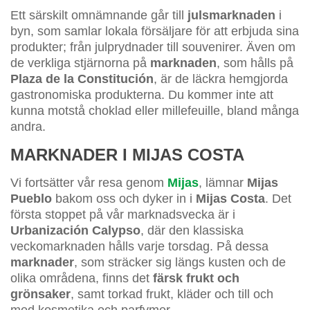
Ett särskilt omnämnande går till
julsmarknaden
i
byn, som samlar lokala försäljare för att erbjuda sina
produkter; från julprydnader till souvenirer. Även om
de verkliga stjärnorna på
marknaden
, som hålls på
Plaza de la Constitución
, är de läckra hemgjorda
gastronomiska produkterna. Du kommer inte att
kunna motstå choklad eller millefeuille, bland många
andra.
MARKNADER I MIJAS COSTA
Vi fortsätter vår resa genom
Mijas
, lämnar
Mijas
Pueblo
bakom oss och dyker in i
Mijas Costa
. Det
första stoppet på vår marknadsvecka är i
Urbanización Calypso
, där den klassiska
veckomarknaden hålls varje torsdag. På dessa
marknader
, som sträcker sig längs kusten och de
olika områdena, finns det
färsk frukt och
grönsaker
, samt torkad frukt, kläder och till och
med kosmetika och parfymer.