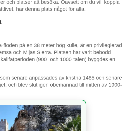
eter och platser att besöka. Oavsett om du vill koppla
tlivet, har denna plats något för alla.
a
a-floden på en 38 meter hög kulle, är en privilegierad
msa och Mijas Sierra. Platsen har varit bebodd
 kalifatperioden (900- och 1000-talen) byggdes en
g som senare anpassades av kristna 1485 och senare
t, och blev slutligen obemannad till mitten av 1900-