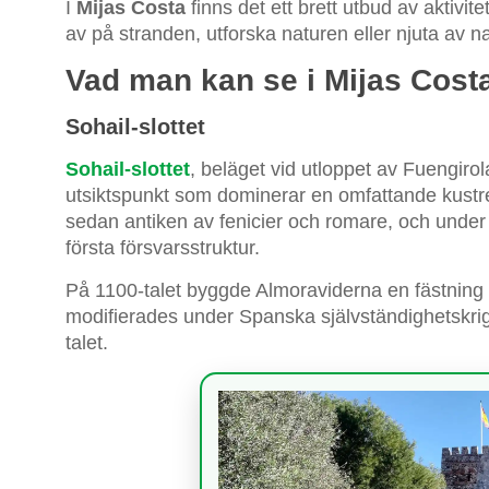
I
Mijas Costa
finns det ett brett utbud av aktivit
av på stranden, utforska naturen eller njuta av nat
Vad man kan se i Mijas Cost
Sohail-slottet
Sohail-slottet
, beläget vid utloppet av Fuengirol
utsiktspunkt som dominerar en omfattande kustre
sedan antiken av fenicier och romare, och under
första försvarsstruktur.
På 1100-talet byggde Almoraviderna en fästnin
modifierades under Spanska självständighetskrige
talet.