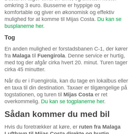
omkring 3 euro. Busserne er hyppige og
komfortable og giver en økonomisk og effektiv
mulighed for at komme til Mijas Costa.
Du kan se
busplanerne her
.
Tog
En anden mulighed er forstadsbanen C-1, der kører
fra
Malaga
til
Fuengirola
. Denne service er hurtig,
med tog der afgår cirka hvert 20. minut. Turen tager
cirka 45 minutter.
Når du er i Fuengirola, kan du tage en lokalbus eller
en taxa til din destination. Taxaer er tilgængelige på
togstationen, og turen til
Mijas Costa
er ret
overkommelig.
Du kan se togplanerne her
.
Sådan kommer du med bil
Hvis du foretrækker at køre, er
ruten fra Malaga
Lufthavn til Mijas Costa direkte og hurtig.