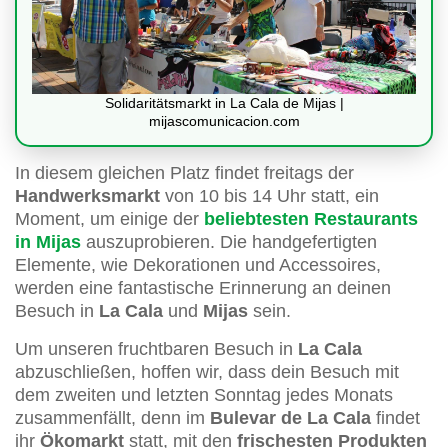
Solidaritätsmarkt in La Cala de Mijas |
mijascomunicacion.com
In diesem gleichen Platz findet freitags der
Handwerksmarkt
von 10 bis 14 Uhr statt, ein
Moment, um einige der
beliebtesten Restaurants
in Mijas
auszuprobieren. Die handgefertigten
Elemente, wie Dekorationen und Accessoires,
werden eine fantastische Erinnerung an deinen
Besuch in
La Cala
und
Mijas
sein.
Um unseren fruchtbaren Besuch in
La Cala
abzuschließen, hoffen wir, dass dein Besuch mit
dem zweiten und letzten Sonntag jedes Monats
zusammenfällt, denn im
Bulevar de La Cala
findet
ihr
Ökomarkt
statt, mit den
frischesten Produkten