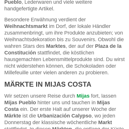
Pueblo
, Lederwaren und viele weitere
handgefertigte Artikel.
Besondere Erwähnung verdient der
Weihnachtsmarkt
im Dorf, der lokale Händler
zusammenbringt, um ihre Produkte anzubieten; von
Weihnachtsdekoration bis zu Souvenirs. Obwohl die
wahren Stars des
Marktes
, der auf der
Plaza de la
Constitución
stattfindet, die köstlichen
hausgemachten Lebensmittelprodukte sind. Du wirst
nicht widerstehen können, die Schokoladen oder
Millefeuille unter vielen anderen zu probieren.
MÄRKTE IN MIJAS COSTA
Wir setzen unsere Reise durch
Mijas
fort, lassen
Mijas Pueblo
hinter uns und tauchen in
Mijas
Costa
ein. Der erste Halt auf unserer Woche der
Märkte
ist die
Urbanización Calypso
, wo jeden
Donnerstag der klassische wöchentliche
Markt
stattfindet. In diesen
Märkten
, die entlang der Küste