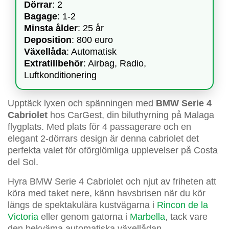
Dörrar
: 2
Bagage
: 1-2
Minsta ålder
: 25 år
Deposition
: 800 euro
Växellåda
: Automatisk
Extratillbehör
: Airbag, Radio,
Luftkonditionering
Upptäck lyxen och spänningen med
BMW Serie 4
Cabriolet
hos CarGest, din biluthyrning på Malaga
flygplats. Med plats för 4 passagerare och en
elegant 2-dörrars design är denna cabriolet det
perfekta valet för oförglömliga upplevelser på Costa
del Sol.
Hyra BMW Serie 4 Cabriolet och njut av friheten att
köra med taket nere, känn havsbrisen när du kör
längs de spektakulära kustvägarna i
Rincon de la
Victoria
eller genom gatorna i
Marbella
, tack vare
den bekväma automatiska växellådan.