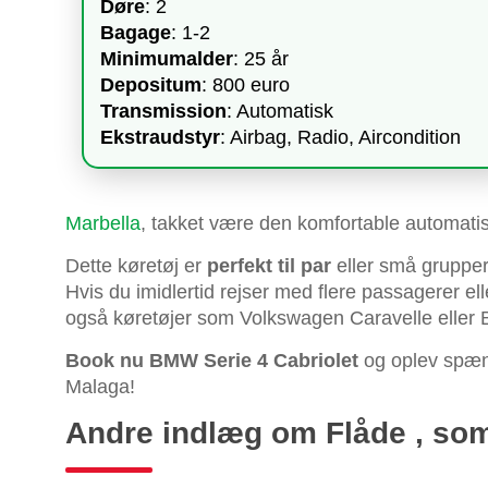
Døre
: 2
Bagage
: 1-2
Minimumalder
: 25 år
Depositum
: 800 euro
Transmission
: Automatisk
Ekstraudstyr
: Airbag, Radio, Aircondition
Marbella
, takket være den komfortable automati
Dette køretøj er
perfekt til par
eller små grupper
Hvis du imidlertid rejser med flere passagerer e
også køretøjer som Volkswagen Caravelle elle
Book nu BMW Serie 4 Cabriolet
og oplev spæn
Malaga!
Andre indlæg om Flåde , som