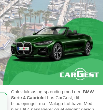
Oplev luksus og spænding med den
BMW
Serie 4 Cabriolet
hos CarGest, dit
biludlejningsfirma i Malaga Lufthavn. Med
plads til 4 passagerer og et elegant design