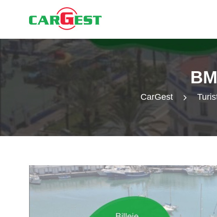
BM
CarGest
Turis