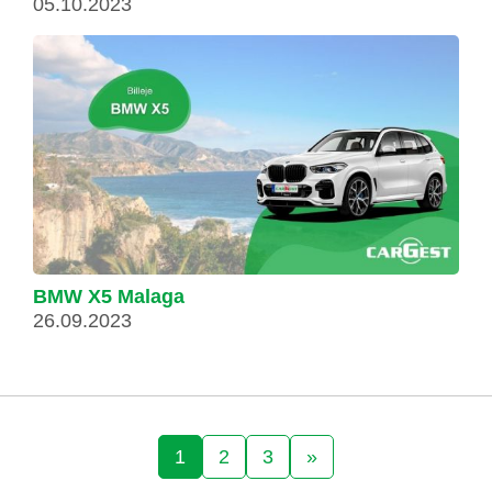
05.10.2023
BMW X5 Malaga
26.09.2023
1
2
3
»