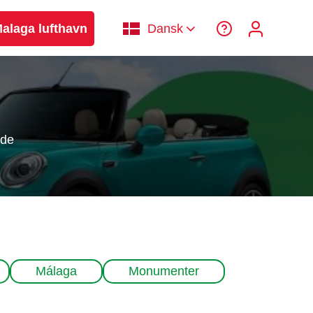
 Malaga lufthavn
Dansk
åde
Málaga
Monumenter