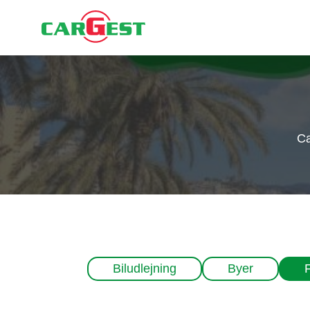
Ca
Biludlejning
Byer