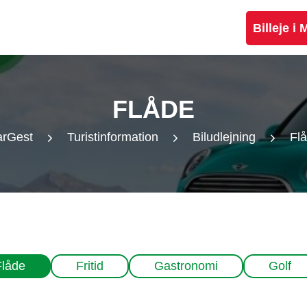
Billeje i
FLÅDE
rGest
Turistinformation
Biludlejning
Fl
Flåde
Fritid
Gastronomi
Golf