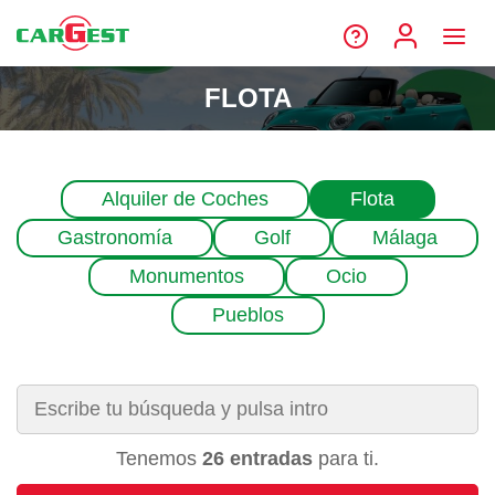
FLOTA
Alquiler de Coches
Flota
Gastronomía
Golf
Málaga
Monumentos
Ocio
Pueblos
Tenemos
26 entradas
para ti.