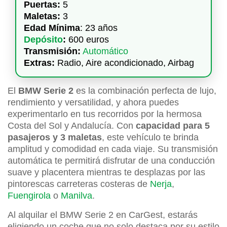
Puertas:
5
Maletas:
3
Edad Mínima
: 23 años
Depósito
:
600 euros
Transmisión:
Automático
Extras:
Radio, Aire acondicionado, Airbag
El
BMW Serie 2
es la combinación perfecta de lujo,
rendimiento y versatilidad, y ahora puedes
experimentarlo en tus recorridos por la hermosa
Costa del Sol y Andalucía. Con
capacidad para 5
pasajeros y 3 maletas
, este vehículo te brinda
amplitud y comodidad en cada viaje. Su transmisión
automática te permitirá disfrutar de una conducción
suave y placentera mientras te desplazas por las
pintorescas carreteras costeras de
Nerja
,
Fuengirola
o
Manilva
.
Al alquilar el BMW Serie 2 en CarGest, estarás
eligiendo un coche que no solo destaca por su estilo