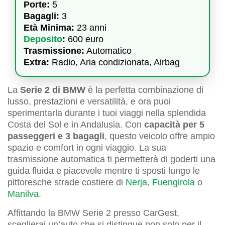
Porte:
5
Bagagli:
3
Età Minima:
23 anni
Deposito
:
600 euro
Trasmissione:
Automatico
Extra:
Radio, Aria condizionata, Airbag
La
Serie 2 di BMW
è la perfetta combinazione di
lusso, prestazioni e versatilità, e ora puoi
sperimentarla durante i tuoi viaggi nella splendida
Costa del Sol e in Andalusia. Con
capacità per 5
passeggeri e 3 bagagli
, questo veicolo offre ampio
spazio e comfort in ogni viaggio. La sua
trasmissione automatica ti permetterà di goderti una
guida fluida e piacevole mentre ti sposti lungo le
pittoresche strade costiere di
Nerja
,
Fuengirola
o
Manilva
.
Affittando la BMW Serie 2 presso CarGest,
sceglierai un’auto che si distingue non solo per il